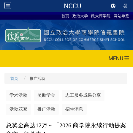
NCCU
首页
政治大学
政大商学院
网站导览
MENU
首页
推广活动
学术活动
奖助学金
志工服务成果分享
活动花絮
推广活动
招生消息
总奖金高达12万～「2026 商学院永续行动提案