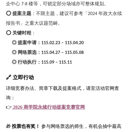
企中心
楼等，可锁定部分场域亦可整体规划。
7-8
⭕️ 提案主题
：不限主题，建议可参考「
年政大永续
2024
报告书」之重大议题范畴。
⭕️ 关键时程
：
◎
提案申请：
115.02.23 – 115.04.20
◎
网络票选：
115.04.27 – 115.05.08
◎
行动执行：
115.09 – 115.11
🔗
立即行动
详细竞赛办法、简章下载及提案格式，请至活动官网查
询：
👉
2026
商学院永续行动提案竞赛官网
🎁
投票也有奖！
参与网络票选的师生，有机会抽中最高