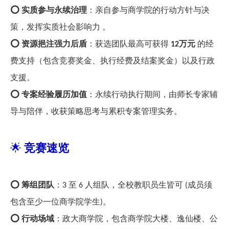
⭕️ 实质参与永续治理
：亲自参与商学院的行动方针与决
策，发挥实质社会影响力
。
⭕️ 资源挹注强力后盾
：获选团队最高可获得
万元
的经
12
费支持（包含竞赛奖金、执行经费及结案奖金）以及行政
支援。
⭕️ 专案经验履历加值
：永续行动执行期间，由师长专家辅
导与陪伴，收获策略思考与累积专案管理实务。
🌟
竞赛速
览
⭕️ 筹组团队
：
至
人组队，全校教职员生皆可
成员须
3
6
(
包含至少一位商学院学生
。
)
⭕️ 行动场域
：政大商学院，包含商学院大楼、逸仙楼、公