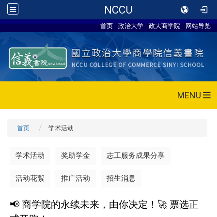
NCCU
首页
政治大学
政大商学院
网站导览
MENU
首页
学术活动
学术活动
奖助学金
志工服务成果分享
活动花絮
推广活动
招生消息
📢 商学院的永续未来，由你决定！🚀 票选正