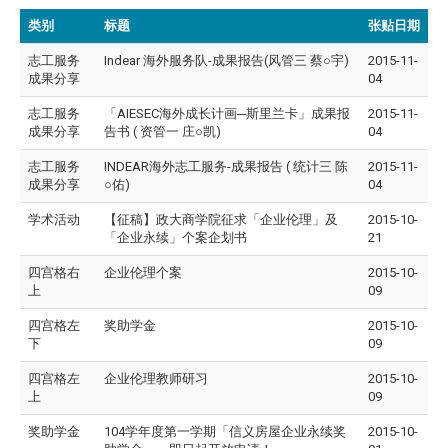
类别
标题
张贴日期
志工服务
Indear 海外服务队-成果报告(风管三 蔡○宇)
2015-11-
成果分享
04
志工服务
「AIESEC海外成长计画─斯里兰卡」成果报
2015-11-
成果分享
告书 ( 资管一 庄○凯)
04
志工服务
INDEAR海外志工服务-成果报告 ( 统计三 陈
2015-11-
成果分享
○佑)
04
学术活动
【征稿】政大商学院征求「企业伦理」及
2015-10-
「企业永续」个案企划书
21
四宫格右
企业伦理个案
2015-10-
上
09
四宫格左
奖助学金
2015-10-
下
09
四宫格左
企业伦理教师研习
2015-10-
上
09
奖助学金
104学年度第一学期「信义房屋企业永续奖
2015-10-