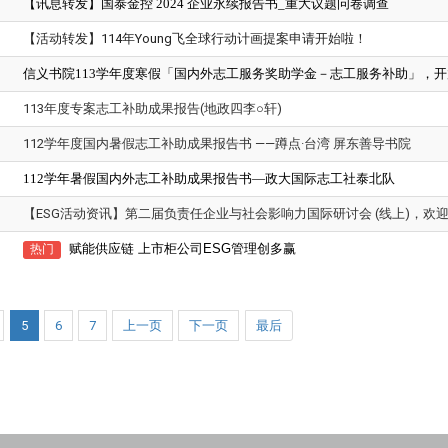
【讯息转发】国泰金控 2024 企业永续报告书_重大议题问卷调查
【活动转发】
114年Young飞全球行动计画提案申请开始啦！
信义书院113学年度寒假「国内外志工服务奖助学金－志工服务补助」，开放递件
113年度专案志工补助成果报告(地政四李○轩)
112学年度国内暑假志工补助成果报告书 ——蹲点·台湾 屏东善导书院
112学年暑假国内外志工补助成果报告书—政大国际志工社泰北队
【ESG活动资讯】第二届负责任企业与社会影响力国际研讨会 (线上)，欢
赋能供应链 上市柜公司ESG管理创多赢
热门
5
6
7
上一页
下一页
最后