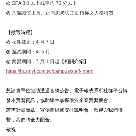
◎
GPA 3.0
以上或平均
70
分以上
◎
具備誠信正直、正向思考與主動積極之人格特質
【徵選時程】
◎
收件截止：
4
月
7
日
◎
面試期間：
4–5
月
◎
實習期間：
7
月
1
日起
【相關介紹】
https://hr.sinyi.com.tw/campus/staff-intern
懇請貴單位協助透過官網公告、電子報或系所社群平台轉
發本實習資訊，協助學生掌握優質企業實習機會。
若需計畫簡章、宣傳圖檔或安排說明會，歡迎與我們聯
繫，我們將全力配合。
敬祝