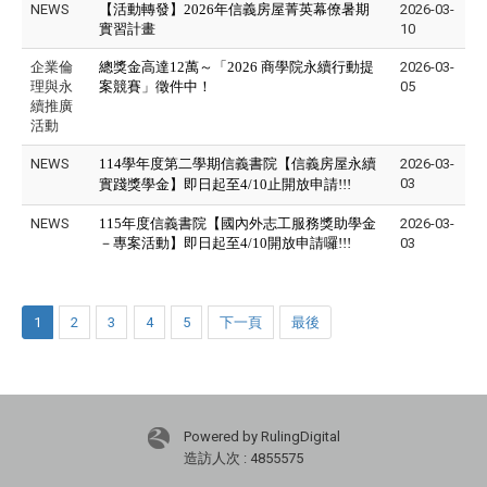
NEWS
【活動轉發】2026年信義房屋菁英幕僚暑期
2026-03-
實習計畫
10
企業倫
總獎金高達12萬～「2026 商學院永續行動提
2026-03-
理與永
案競賽」徵件中！
05
續推廣
活動
NEWS
114學年度第二學期信義書院
【信義房屋永續
2026-03-
03
實踐獎學金】即日起至4/10止開放申請
!!!
NEWS
115年度信義書院【國內外志工服務獎助學金
2026-03-
－專案活動】即日起至4/10開放申請囉!!!
03
1
2
3
4
5
下一頁
最後
Powered by RulingDigital
造訪人次 : 4855575