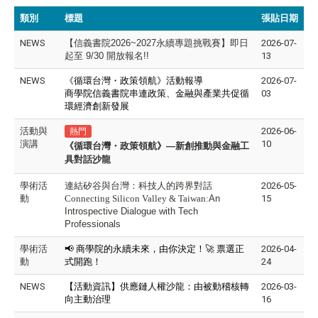
類別
標題
張貼日期
NEWS
【信義書院
2026~2027
永續專題挑戰賽】即日
2026-07-
起至
9/30
開放報名
!!
13
NEWS
《循環台灣・政策領航》活動報導
2026-07-
商學院信義書院串連政策、金融與產業共促循
03
環經濟創新發展
活動與
2026-06-
熱門
演講
10
《循環台灣・政策領航》—新創推動與金融工
具對話沙龍
學術活
連結矽谷與台灣：科技人的跨界對話
2026-05-
動
Connecting Silicon Valley & Taiwan:
An
15
Introspective Dialogue with Tech
Professionals
學術活
📢 商學院的永續未來，由你決定！🚀 票選正
2026-04-
動
式開跑！
24
NEWS
【活動資訊】
供應鏈人權沙龍：由被動稽核轉
2026-03-
向主動治理
16