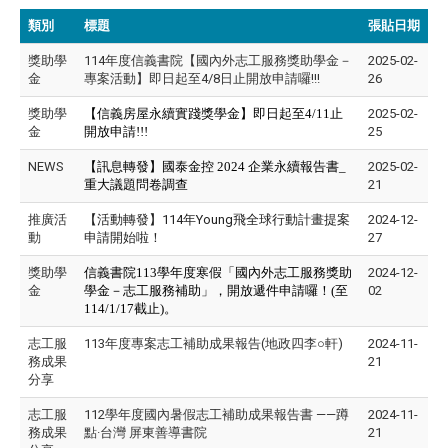
類別
標題
張貼日期
獎助學
114年度信義書院【國內外志工服務獎助學金－
2025-02-
金
專案活動】即日起至4/8日止開放申請囉!!!
26
獎助學
【信義房屋永續實踐獎學金】即日起至4/11止
2025-02-
金
開放申請!!!
25
NEWS
【訊息轉發】國泰金控 2024 企業永續報告書_
2025-02-
重大議題問卷調查
21
推廣活
【活動轉發】
114年Young飛全球行動計畫提案
2024-12-
動
申請開始啦！
27
獎助學
信義書院113學年度寒假「國內外志工服務獎助
2024-12-
金
學金－志工服務補助」，開放遞件申請囉！(至
02
114/1/17截止)。
志工服
113年度專案志工補助成果報告(地政四李○軒)
2024-11-
務成果
21
分享
志工服
112學年度國內暑假志工補助成果報告書 ——蹲
2024-11-
務成果
點·台灣 屏東善導書院
21