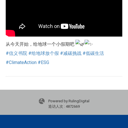
从今天开始，给地球一个小假期吧
#信义书院
#给地球放个假
#减碳挑战
#低碳生活
#ClimateAction
#ESG
Powered by RulingDigital
造访人次 : 4872669