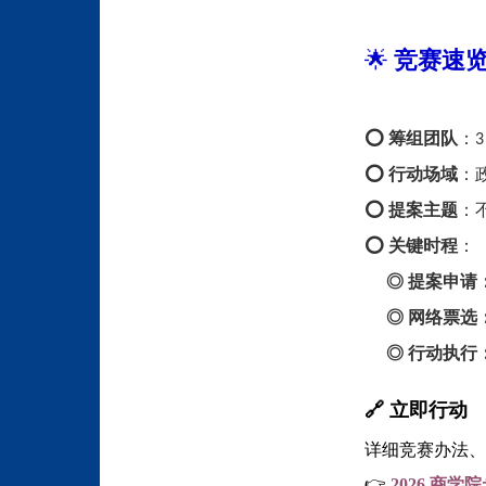
🌟
竞赛速
⭕️ 筹组团队
：
⭕️ 行动场域
：
⭕️ 提案主题
：
⭕️ 关键时程
：
◎
提案申请
◎
网络票选
◎
行动执行
🔗
立即行动
详细竞赛办法、
👉
2026
商学院