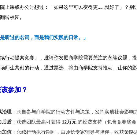
院上课或办公时想过：「如果这里可以变得更
就好了」？别
……
翻转校园。
是听过的名词，而是我们实践的日常。」
续行动提案竞赛」，邀请你发掘商学院需要关注的永续议题，提
场师生共创的行动，通过票选，将由商学院支持推动，让你的影
您该参加？
续治理
：亲自参与商学院的行动方针与决策，发挥实质社会影响
力后盾
：获选团队最高可获得
万元
的经费支持（包含竞赛奖金
12
历加值
：永续行动执行期间，由师长专家辅导与陪伴，收获策略