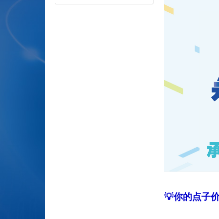
💡
你的点子价