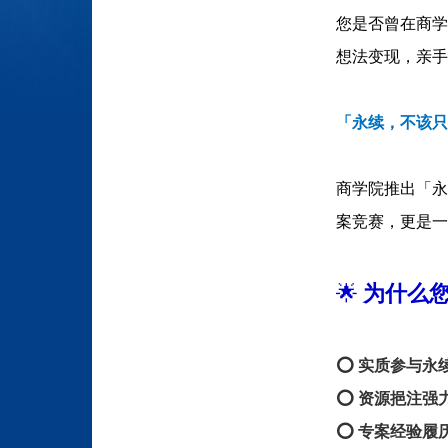
您是否曾在商学
想法变现，亲手
「永续，不该只
商学院推出「永
案竞赛，更是一
🌟
为什么
⭕️ 实质参与永
⭕️ 资源挹注强
⭕️ 专案经验履