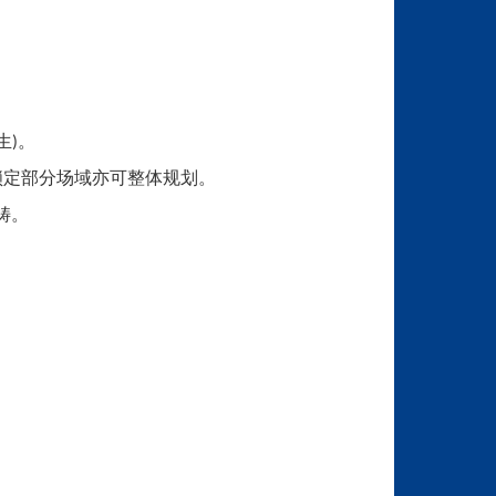
生
。
)
锁定部分场域亦可整体规划。
畴。