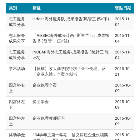
类别
标题
张贴日期
志工服务
Indear 海外服务队-成果报告(风管三 蔡○宇)
2015-11-
成果分享
04
志工服务
「AIESEC海外成长计画─斯里兰卡」成果报
2015-11-
成果分享
告书 ( 资管一 庄○凯)
04
志工服务
INDEAR海外志工服务-成果报告 ( 统计三 陈
2015-11-
成果分享
○佑)
04
学术活动
【征稿】政大商学院征求「企业伦理」及
2015-10-
「企业永续」个案企划书
21
四宫格右
企业伦理个案
2015-10-
上
09
四宫格左
奖助学金
2015-10-
下
09
四宫格左
企业伦理教师研习
2015-10-
上
09
奖助学金
104学年度第一学期「信义房屋企业永续奖
2015-10-