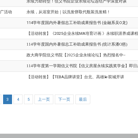
永续力助转型！信义书院企业永续论坛连结产学深度对谈
广活动
永续，从浴室开始｜以洗发饼取代瓶装洗发精！
114学年度国内外暑假志工补助成果报告书 (金融系吴O龙)
【活动转发】《2025企业永续MA培育计画 》永续职涯养成课程
114学年度国内外暑假志工补助成果报告书 (统计系潘O慈)
政大商学院信义书院【2025企业永续论坛】热烈报名中~
114学年度第一学期信义书院
【信义房屋永续实践奖学金】即日起
【活动转发】【TEBA品牌讲堂】台北、高雄💫双城开讲
3
4
5
上一页
下一页
最后