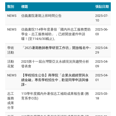
類別
標題
張貼日期
NEWS
信義書院暑期上班時間公告
2025-07-
10
NEWS
信義書院114學年度暑假「國內外志工服務獎助
2025-06-
學金－志工服務補助」，已經開放遞件申請
03
囉！(至114/6/30截止)。
學術
「2025暑期教師教學研習工作坊」開放報名中~
2025-04-
活動
29
活動
2025第十一屆台灣暨亞太永續現況與趨勢分析
2025-04-
花絮
發表會
09
NEWS
【學程招生公告】商學院「企業永續經營與永
2025-04-
續金融」專長學程招生中，歡迎同學申請與修
01
課~
志工
113學年度國內外暑假志工補助成果報告書 (教
2025-03-
服務
育系李O浩)
18
成果
分享