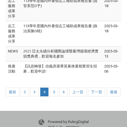
志工
113學年度國內外暑假志工補助成果報告書 (資
2025-03-
服務
管系范O予)
18
成果
分享
志工
113學年度國內外暑假志工補助成果報告書 (政
2025-03-
服務
治系陳O晴)
18
成果
分享
NEWS
2025 亞太永續分析國際論壇暨​臺灣循環經濟獎
2025-03-
頒獎典禮，歡迎報名參加
13
推廣
【訊息轉發】信義房屋菁英幕僚暑期實習生招
2025-03-
活動
募，歡迎申請!
06
最前
2
3
4
5
6
上一頁
下一頁
最後
Powered by RulingDigital