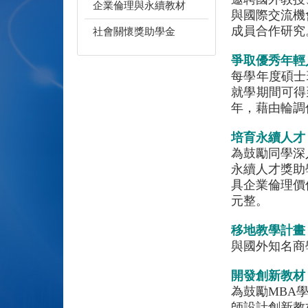
企業倫理與永續教材
與國際交流機
成員合作研究
社會關懷獎助學金
爭取優秀年輕
每學年度碩士
就學期間可得
年，藉由輪調
培育永續人才
為鼓勵同學深
永續人才獎助
具企業倫理價
元整。
移地教學計畫
與國外知名商
開發創新教材
為鼓勵MBA
師設計創新教