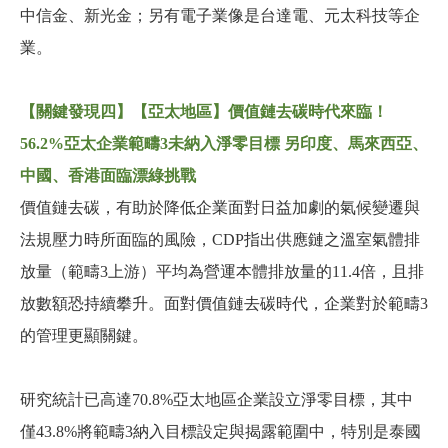
中信金、新光金；另有電子業像是台達電、元太科技等企
業。
【關鍵發現四】【亞太地區】價值鏈去碳時代來臨！
56.2%亞太企業範疇3未納入淨零目標 另印度、馬來西亞、
中國、香港面臨漂綠挑戰
價值鏈去碳，有助於降低企業面對日益加劇的氣候變遷與
法規壓力時所面臨的風險，CDP指出供應鏈之溫室氣體排
放量（範疇3上游）平均為營運本體排放量的11.4倍，且排
放數額恐持續攀升。面對價值鏈去碳時代，企業對於範疇3
的管理更顯關鍵。
研究統計已高達70.8%亞太地區企業設立淨零目標，其中
僅43.8%將範疇3納入目標設定與揭露範圍中，特別是泰國