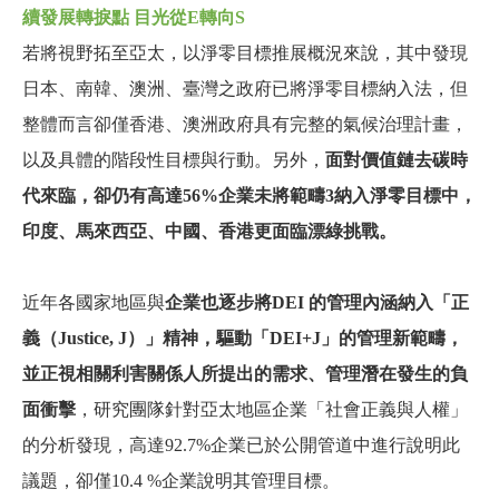
續發展轉捩點 目光從E轉向S
若將視野拓至亞太，以淨零目標推展概況來說，其中發現
日本、南韓、澳洲、臺灣之政府已將淨零目標納入法，但
整體而言卻僅香港、澳洲政府具有完整的氣候治理計畫，
以及具體的階段性目標與行動。另外，
面對價值鏈去碳時
代來臨，卻仍有高達56%企業未將範疇3納入淨零目標中，
印度、馬來西亞、中國、香港更面臨漂綠挑戰。
近年各國家地區與
企業也逐步將DEI 的管理內涵納入「正
義（Justice, J）」精神，驅動「DEI+J」的管理新範疇，
並正視相關利害關係人所提出的需求、管理潛在發生的負
面衝擊
，研究團隊針對亞太地區企業「社會正義與人權」
的分析發現，高達92.7%企業已於公開管道中進行說明此
議題，卻僅10.4 %企業說明其管理目標。