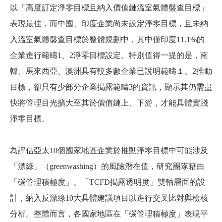
以「高度訂定淨零目標且納入價值鏈溫室氣體盤查目標」
表現最佳，而中國、印度企業尚未設定淨零目標，且未納
入溫室氣體盤查目標於整體規劃中，其中僅印度11.1%的
企業進行範疇1、
2
淨零目標設定。特別值得一提的是，南
韓、馬來西亞、澳洲具有較多數企業已說明範疇１、2推動
目標，卻只有少部分企業揭露範疇3的資訊，顯示其仍需盡
快將管理目光擴大至其於價值鏈上、下游，才能具體實踐
淨零目標。
為評估亞太10個國家地區企業於推動淨零目標中可能涉及
「漂綠」（greenwashing）的風險潛在值，研究團隊藉由
「碳管理積極度」、「TCFD揭露透明度」雙軸層面的設
計，納入反漂綠10大具體建議項目以進行交叉比對與檢核
分析。整體而言，各國家地區在「碳管理積極度」表現平