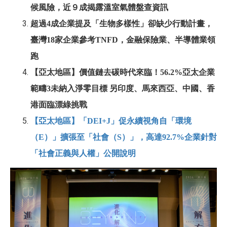
候風險，近９成揭露溫室氣體盤查資訊
超過
4
成企業提及「生物多樣性」卻缺少行動計畫，
臺灣18家企業參考TNFD，金融保險業、半導體業領
跑
【亞太地區】價值鏈去碳時代來臨！56.2%亞太企業
範疇3未納入淨零目標 另印度、馬來西亞、中國、香
港面臨漂綠挑戰
【亞太地區】「DEI+J」促永續視角自「環境
（E）」擴張至「社會（S）」，高達92.7%企業針對
「社會正義與人權」公開說明