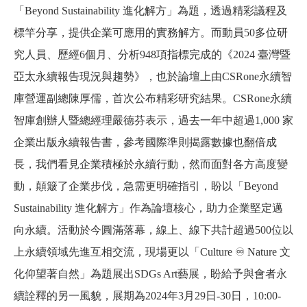
「Beyond Sustainability 進化解方」為題，透過精彩議程及
標竿分享，提供企業可應用的實務解方。而動員50多位研
究人員、歷經6個月、分析948項指標完成的《2024 臺灣暨
亞太永續報告現況與趨勢》，也於論壇上由CSRone永續智
庫營運副總陳厚儒，首次公布精彩研究結果。CSRone永續
智庫創辦人暨總經理嚴德芬表示，過去一年中超過1,000 家
企業出版永續報告書，參考國際準則揭露數據也翻倍成
長，我們看見企業積極於永續行動，然而面對各方高度變
動，顛簸了企業步伐，急需更明確指引，盼以「Beyond
Sustainability 進化解方」作為論壇核心，助力企業堅定邁
向永續。活動於今圓滿落幕，線上、線下共計超過500位以
上永續領域先進互相交流，現場更以「Culture
♾
Nature
文
化仰望著自然」為題展出SDGs Art藝展，盼給予與會者永
續詮釋的另一風貌，展期為2024年3月29日-30日，10:00-