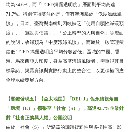
均為34.6%，而「TCFD揭露透明度」層面則平均高達
71.7%。特別值得關注的是，僅有澳洲屬於「低度漂綠風
險」，日本、臺灣與南韓則因較缺乏「使用自願性減碳額
度」、「遊說與倡議」、「公正轉型的人與自然」等層面
的說明，故歸類為「中度漂綠風險」。而屬於「碳管理積
度低
TCFD
揭露透明度平均分數皆低」區域的中國、香
港、馬來西亞與印度，身為高度漂綠風險者，需重視其目
標承諾、揭露資訊與實際行動上的整合性，以更積極回應
全球永續發展方向。
【關鍵發現五】【亞太地區】「DEI+J」促永續視角自
「環境（E）」擴張至「社會（S）」，高達92.7%企業針
對「社會正義與人權」公開說明
由於「社會（S）」所涵蓋的議題複雜性與多樣性高、影