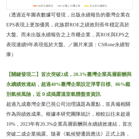
（透過近年圖表數據可發現，出版永續報告的臺灣企業在
EPS表現上更加優異，此族群ROE之績效則長年穩定高於
大盤。而未出版永續報告之上市櫃企業，其ROE與EPS之
表現連續9年表現低於大盤。／圖片來源：CSRone永續智
庫）
【關鍵發現二】首次突破2成，20.3%臺灣企業高層薪酬與
永續績效連結，超過40%臺灣企業設定淨零目標、86%鑑
別氣候風險，近９成揭露溫室氣體盤查資訊
超過九成臺灣企業已視公司治理議題為重點，並具備相關
作為與績效成果。根據本研究團隊統計，相較以往未超過
10%，2023年有20.3%企業高層薪酬與永續績效連結，首次
突破二成企業揭露。隨著《氣候變遷因應法》正式上路，