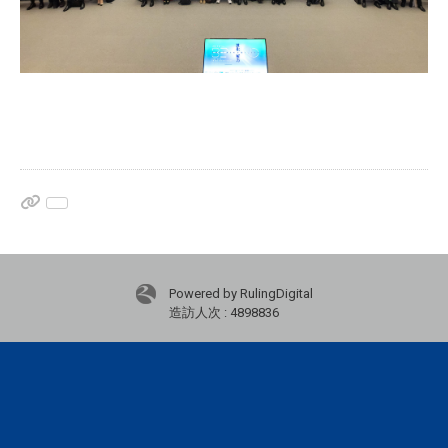
Powered by RulingDigital
造訪人次 : 4898836