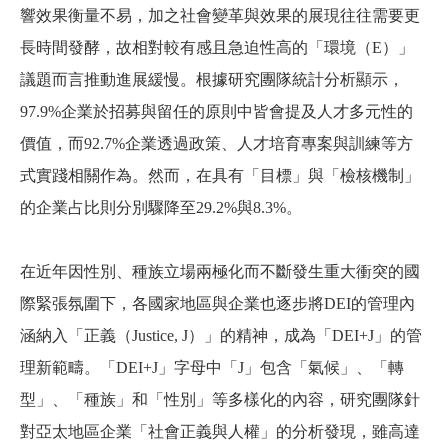
響效果衡量不易，加之社會變革與效果的展現往往需要更
長時間發酵，故相對較有感且急迫性高的「環境（E）」
議題而言推動進展緩慢。根據研究團隊統計分析顯示，
97.9%企業於招募與留任的原則中皆會提及人才多元性的
價值，而92.7%企業透過政策、人才培育專案與訓練等方
式實踐相關作為。然而，在具有「目標」與「檢核機制」
的企業占比則分別驟降至29.2%與8.3%。
在近年因性別、種族立場兩極化而不斷發生重大衝突的國
際緊張氛圍下，各國家地區與企業也逐步將DEI的管理內
涵納入「正義（Justice, J）」的精神，成為「DEI+J」的管
理新範疇。「DEI+J」字母中「J」包含「氣候」、「轉
型」、「種族」和「性別」等多樣化的內容，研究團隊針
對亞太地區企業「社會正義與人權」的分析發現，雖高達