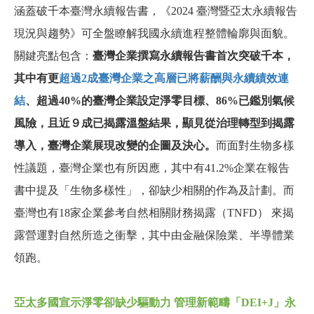
涵蓋破千本臺灣永續報告書，《2024 臺灣暨亞太永續報告
現況與趨勢》可全盤瞭解我國永續進程整體輪廓與面貌。
關鍵亮點包含：
臺灣企業撰寫永續報告書首次突破千本，
其中有更
超過2成臺灣企業之高層已將薪酬與永續績效連
結
、超過40%的臺灣企業設定淨零目標、86%已鑑別氣候
風險，且近９成已揭露溫盤結果，顯見從治理轉型到揭露
導入，臺灣企業展現改變的企圖及決心。
而面對生物多樣
性議題，臺灣企業也有所因應，其中有41.2%企業在報告
書中提及「生物多樣性」，卻缺少相關的作為及計劃。而
臺灣也有18家企業參考自然相關財務揭露（TNFD） 來揭
露營運對自然所造之衝擊，其中由金融保險業、半導體業
領跑。
亞太多國宣示淨零卻缺少驅動力 管理新範疇「DEI+J」永