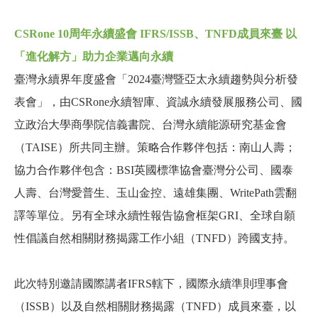
CSRone 10
周年永續盛會 IFRS/ISSB、TNFD成員來臺 以
「進化解方」助力企業邁向永續
臺灣永續界年度盛會「2024臺灣暨亞太永續趨勢與分析發
表會」，由CSRone永續智庫、資誠永續發展服務公司、國
立政治大學商學院信義書院、台灣永續能源研究基金會
（TAISE）所共同主辦。策略合作夥伴包括：南山人壽；
協力合作夥伴包含：BSI英國標準協會臺灣分公司、國泰
人壽、台灣愛普生、玉山金控、遠雄集團、WritePath雲翻
譯等單位。另有全球永續性報告協會框架GRI、全球自願
性倡議自然相關財務揭露工作小組（TNFD）跨國支持。
此次特別邀請國際講者IFRS轄下，國際永續準則理事會
（ISSB）以及自然相關財務揭露（TNFD）成員來臺，以