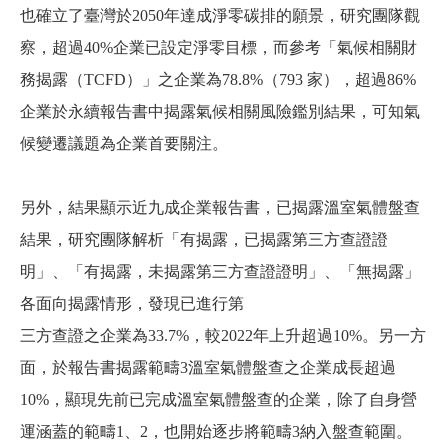
也確立了臺灣於2050年達成淨零碳排的願景，研究團隊觀
察，超過40%企業已設定淨零目標，而參考「氣候相關財
務揭露（TCFD）」之企業為78.8%（793 家），超過86%
企業於永續報告書中揭露氣候相關風險鑑別結果，可知氣
候變遷議題為企業首要關注。
另外，結果顯示近九成企業報告書，已揭露溫室氣體盤查
結果，研究團隊解析「有揭露，已揭露第三方查證證
明」、「有揭露，未揭露第三方查證證明」、「無揭露」
各面向揭露情形，發現已進行第
三方查證之企業為33.7%，較2022年上升超過10%。另一方
面，於報告書揭露範疇3溫室氣體盤查之企業成長超過
10%，顯現先前已完成溫室氣體盤查的企業，除了自身營
運涵蓋的範疇1、2，也開始逐步將範疇3納入盤查範圍。