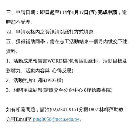
三、申請日期：
即日起
至
114
年
1
月
17
日
(
五
)
完成申請
，逾
時恕不受理。
四、申請表格內之資訊請以繕打方式填寫。
五、獲得補助同學，需在志工活動結束一個月內繳交下述
資料。
1、活動成果報告書WORD檔(包含活動緣起、活動目標及
影響力、活動內容與 心得反思)
2、活動照片3-5張(JPEG檔)
3、相關單據結報(請繳交至公企中心 8樓信義書院)
如有相關問題，請洽(02)2341-9151分機1807 林韡萍助教，
亦可Email至
ping8050@nccu.edu.tw
。