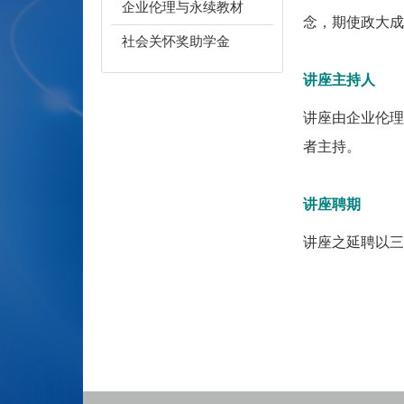
企业伦理与永续教材
念，期使政大成
社会关怀奖助学金
讲座主持人
讲座由企业伦理
者主持。
讲座聘期
讲座之延聘以三