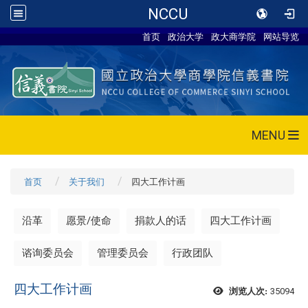
NCCU
首页
政治大学
政大商学院
网站导览
MENU
首页
关于我们
四大工作计画
沿革
愿景/使命
捐款人的话
四大工作计画
谘询委员会
管理委员会
行政团队
四大工作计画
35094
浏览人次: