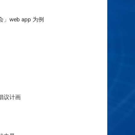
eb app 为例
倡议计画