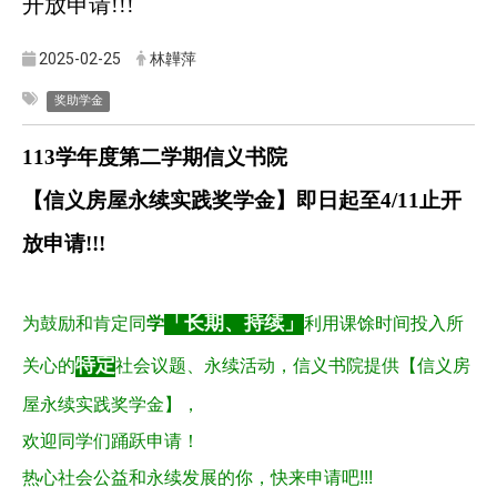
开放申请!!!
2025-02-25
林韡萍
奖助学金
113
学年度第二学期信义书院
【
信义房屋永续实践
奖
学金
】即日起至4/11止开
放申请!!!
「长期、持续」
为鼓励和肯定同
学
利用课馀时间投入所
特定
关心的
社会议题、永续活动，信义书院提供【信义房
屋永续实践奖学金】，
欢迎同学们踊跃申请！
热心社会公益和永续发展的你，快来申请吧!!!