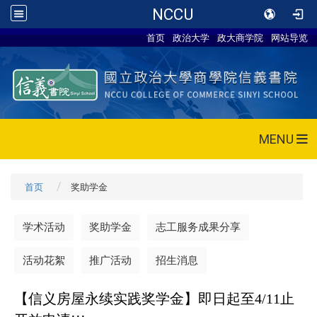
NCCU
首页
政治大学
政大商学院
网站导览
MENU
首页
奖助学金
学术活动
奖助学金
志工服务成果分享
活动花絮
推广活动
招生消息
【信义房屋永续实践奖学金】即日起至4/11止