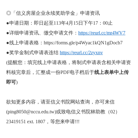
◎「信义房屋企业永续奖助学金」申请资讯
●申请日期：即日起至113年4月15日下午17：00止
●
详细申请资讯、缴交申请文件：
https://reurl.cc/mr4WV7
●
线上申请表格：https://forms.gle/p4Wyac1kQN1gDocb7
●
奖学金制式申请表连结
https://reurl.cc/2zyxnv
(提醒您：填完线上申请表格，将制式申请表含相关申请资
料核完章后，汇整成一份
PDF
电子档后于
线上表单中上传
即可
)
欲知更多内容，请至信义书院网站查询，亦可来信
(
ping
8050@
nccu
.
edu
.
tw
)或致电信义书院林助教
（
02
）
23419151 ext. 1807
，等您来申请!!!