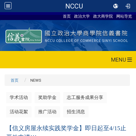
NCCU
首页
政治大学
政大商学院
网站导览
MENU
首页
NEWS
学术活动
奖助学金
志工服务成果分享
活动花絮
推广活动
招生消息
【信义房屋永续实践奖学金】即日起至4/15止