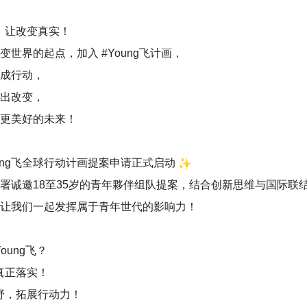
，让改变真实！
变世界的起点，加入 #Young飞计画，
成行动，
出改变，
更美好的未来！
ung飞全球行动计画提案申请正式启动
署诚邀18至35岁的青年夥伴组队提案，
结合创新思维与国际联
让我们一起发挥属于青年世代的影响力！
oung飞？
真正落实！
野，拓展行动力！