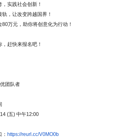
考，实践社会创新！
接轨，让改变跨越国界！
金80万元，助你将创意化为行动！
你，赶快来报名吧！
优团队者
间
14 (五) 中午12:00
口：
https://reurl.cc/V0MO0b