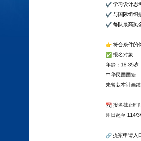
学习设计思
与国际组织
每队最高奖
符合条件的
报名对象
年龄：18-35岁
中华民国国籍
未曾获本计画绩
报名截止时
即日起至 114/3/
提案申请入