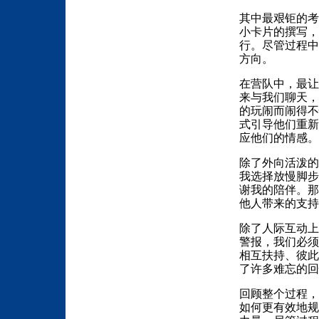
其中最艰钜的考
小卡片的撰写
行。尽管过程中
方向。
在营队中，最让
来与我们聊天，
的玩闹而闹得不
式引导他们重新
应他们的情感。
除了外向活泼的
我选择放慢脚步
谢我的陪伴。那
他人带来的支持
除了人际互动上
警报，我们必须
相互扶持、彼此
了许多难忘的回
回顾整个过程，
如何更有效地规