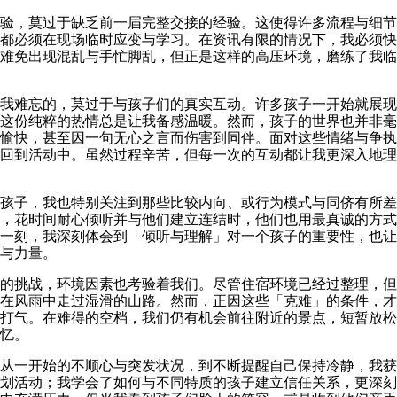
验，莫过于缺乏前一届完整交接的经验。这使得许多流程与细节
，都必须在现场临时应变与学习。在资讯有限的情况下，我必须快
难免出现混乱与手忙脚乱，但正是这样的高压环境，磨练了我临
我难忘的，莫过于与孩子们的真实互动。许多孩子一开始就展现
这份纯粹的热情总是让我备感温暖。然而，孩子的世界也并非毫
愉快，甚至因一句无心之言而伤害到同伴。面对这些情绪与争执
回到活动中。虽然过程辛苦，但每一次的互动都让我更深入地理
孩子，我也特别关注到那些比较内向、或行为模式与同侪有所差
，花时间耐心倾听并与他们建立连结时，他们也用最真诚的方式
一刻，我深刻体会到「倾听与理解
」对一个孩子的重要性，也让
与力量。
的挑战，环境因素也考验着我们。尽管住宿环境已经过整理，但
在风雨中走过湿滑的山路。然而，正因这些「克难」的条件，才
打气。在难得的空档，我们仍有机会前往附近的景点，短暂放松
忆。
从一开始的不顺心与突发状况，到不断提醒自己保持冷静，我获
划活动；我学会了如何与不同特质的孩子建立信任关系，更深刻