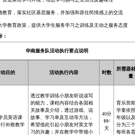
德教育，落实社区基层服务，并加强和原住民情感上的交流
大学教育政策，提供大学生服务学习之训练及主动之服务态度
标：
华南服务队活动执行要点说明
所需器
活动目的
活动执行内容
时数
量
透过教学训练小朋友听说读写
的能力，课程内容结合各国相
育乐营
关故事及介绍，透过游戏、说
学童依
40分
学员英语课
故事、学习单及互动等方法，
年级以
钟/
进行补救教学
希望借此引起小朋友对英文学
分为三
天
习的兴趣；并在教学中带领小
每班各