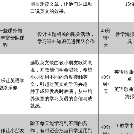
朋友朗读文章，让他们达成动
15
口说英文的效果
。
一些课外知
40分
设计主题相关的跑关活动，
教学海
并丰富营队课
钟/
学习课外知识促进团队合作
具
程
天
选取英文歌曲教小朋友歌词意
境，并教他们学会唱歌，希望
英语歌曲
小朋友用不同的角度接触英
40分
单
音乐让英语学
文，引起对英文的学习兴趣，
钟/
增添乐趣
英语歌曲
并于成果发表时表演，从中培
天
海
养孩童的学习英语的自信与成
就感。
除了每天能学习到不同的劳
1.教学
40分
劳作让小朋友
作，有时还会把当日学运用到