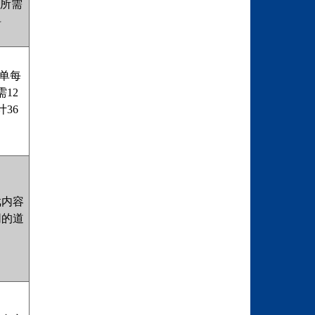
作所需
料
单每
12
36
。
戏内容
同的道