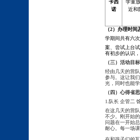
卡西
学童
诺
近和
（2）办理时间
学期间共有六次
案、尝试上台试
有初步的认识，
（三）活动目标
经由几天的营队
参与。这让我们
光，同时也能学
（四）心得省思
1.队长 企管二 
在这几天的营队
不少。刚开始的
问题在一开始总
耐心。每一场课
在和孩子们的互