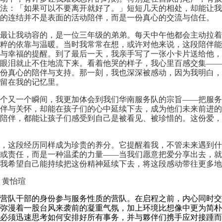
法：「如果可以不要离开就好了。」短短几天的相处，却能让我
的连结并不是表面的活动陪伴，而是一份真心的交流与信任。
，最让我动容的，是一位三年级的弟弟。每天中午他都会主动拉着
粹的依靠与温暖。当时我常常在想，或许对他来说，这段陪伴能
与幸福的提醒。到了最后一天，我亲手写了一张小卡片送给他，
眼泪就止不住地流下来。看着他哭的样子，我心里百感交集——
份真心的陪伴与支持。那一刻，我也深深被感动，因为我明白，
留在我的记忆里。
个又一个瞬间，我更加体会到我们华南服务队的宗旨——把服务
伴与关怀，却能在孩子们的心中延续下去，成为他们未来前进的
陪伴，都能让孩子们感受到自己是被看见、被珍惜的。这份爱，
，这段经历同样成为珍贵的养分。它提醒着我，不管未来遇到什
或责任，而是一种温柔的力量——当我们愿意把爱分享出去，就
我希望自己能持续把这份精神延续下去，将这段感动带往更多地
三 黄怡瑄
营队干部的身份参与服务性质的营队。在启程之前，内心同时交
弥漫着一股台风来袭前的凝重气氛，加上环境比想像中更为简朴
必须迅速思考如何安排好所有事务，并与夥伴们携手应对接踵而