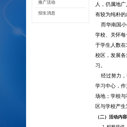
推广活动
人，仍属地广
招生消息
有较为纯朴的
而华南国小位
学校、关怀每
于学生人数在
校区，发展各
习。
经过努力，华
学习中心，作
场地；学校与
区与学校产生
（二）活动内容
积极提供