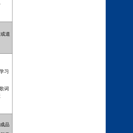
份
报或道
学习
歌词
报
半成品