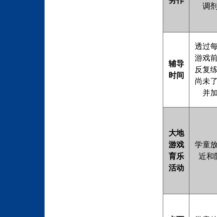
劳作
调
透过
游戏前
辅导
反复
时间
尚未
并
大地
游戏
学童
育乐
近和
活动