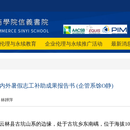
伦理与永续教育
企业伦理与永续推广活动
最新消
国内外暑假志工补助成果报告书 (企管系馀O静)
林韡萍
林县古坑山系的边缘，处于古坑乡东南嵎，位于海拔100公尺