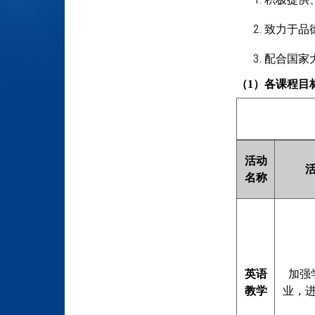
致力于品
配合国家
（1）各课程目
活动
名称
英语
加强
教学
业，