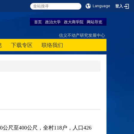
Language
登入
首页
政治大学
政大商学院
网站导览
信义不动产研究发展中心
息
下载专区
联络我们
至400公尺，全村118户，人口426