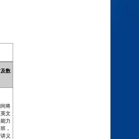
材及数
期间将
照英文
及能力
个班，
需讲义