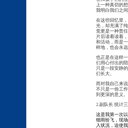
上一种真切的想
我明白我们之间
在这些回忆里
光，却充满了纯
觉更是一种责任
片后读着读着，
和活动，而是一
样地，也会永远
也正是在这样一
们用心付出的陪
只是一段安静的
们长大。
而对我自己来说
不只是一份工作
到更深的意义。
2.副队长 统计
这是我第一次以
细雨纷飞，现场
入状况，迫使我