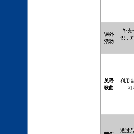
补充
课外
识，
活动
英语
利用
歌曲
习
透过