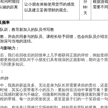
放松同时能拉
分
根据游
让小朋友体验使用货币的感觉
需要不
队辅的距离
钟/
以及建立妥善理财的观念。
天
及频率
队训，教导新加入的队员书写教
教，并由共同参与的队员、课程长给予回馈，也会向队员介绍古
加深与当地的连结。
与影响力：
后，我们在回收后的回馈单上几乎都获得正面的评价，例如觉得
都更相信此营队对于小朋友们具有很深的正面影响，期许这个营
习到更多知识。
：
馀昀静
中，我真的获益良多。无论是身为队长所需要承担的责任，还是
时候，其实心里带着不小的压力：要如何在活动中掌握节奏？要
让我感到紧张与不确定。但随着时间推进，我慢慢摸索到属于自
程的带领、每一次的突发状况，甚至是孩子们的一个笑容或一句
动中，有许多让我难以忘怀的时刻。特别是在营队的尾声，有孩