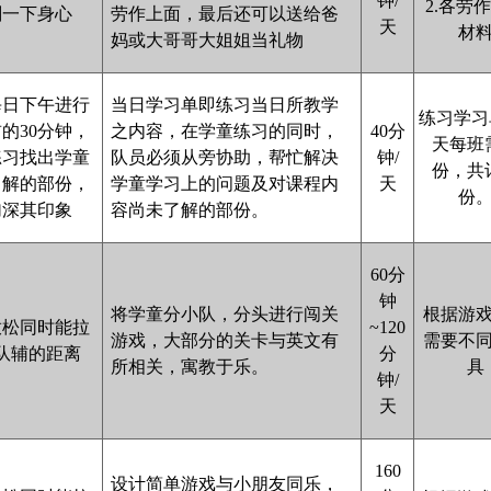
钟/
2.各劳
剂一下身心
劳作上面，最后还可以送给爸
天
材
妈或大哥哥大姐姐当礼物
每日下午进行
当日学习单即练习当日所教学
练习学习
的30分钟，
之内容，在学童练习的同时，
40分
天每班需
练习找出学童
队员必须从旁协助，帮忙解决
钟/
份，共计
了解的部份，
学童学习上的问题及对课程内
天
份
加深其印象
容尚未了解的部份。
60分
钟
将学童分小队，分头进行闯关
根据游
放松同时能拉
~120
游戏，大部分的关卡与英文有
需要不
队辅的距离
分
所相关，寓教于乐。
具
钟/
天
160
设计简单游戏与小朋友同乐，