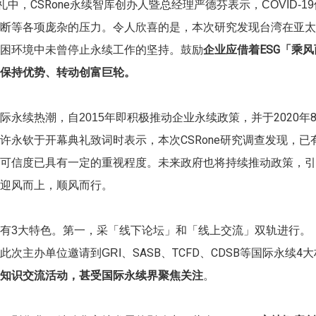
礼中，CSRone永续智库创办人暨总经理严德芬表示
，COVID-19
断等各项庞杂的压力。令人欣喜的是，本次研究发现台湾在亚太
困环境中未曾停止永续工作的坚持。鼓励
企业应借着ESG「乘
保持优势、转动创富巨轮。
年即积极推动企业永续政策，并于2020年
际永续热潮，自2015
许永钦于开幕典礼致词时表示，本次CSRone研究调查发现，已有
可信度已具有一定的重视程度。未来政府也将持续推动政策，引
迎风而上，顺风而行。
大特色。第一，采「线下论坛」和「线上交流」双轨进行。「线
有3
、SASB、TCFD、CDSB等国际永续
此次主办单位邀请到GRI
知识交流活动，甚受国际永续界聚焦关注
。