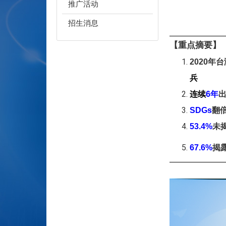
推广活动
招生消息
【重点摘要】
2020
年台
兵
连续
6
年
SDGs
翻
53.4%
未揭
67.6%
揭