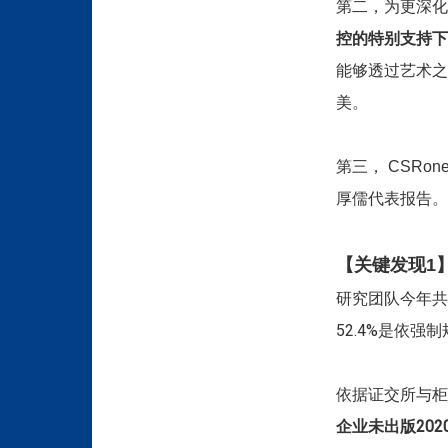
第二，为更深化
控的特别支持下，
能够透过艺术
美。
第三， CSRon
厚儒代表报告。
【关键发现1
研究团队今年共
52.4%是依强
依据证交所与柜
企业未出版20