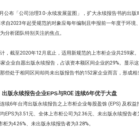
8月公布「公司治理3.0-永续发展蓝图」，扩大永续报告书的出
要求自2023年起受规范的对象应每年编制且申报前一年度于环境
为分析团队特别关注的焦点。
年12月底止，适用新规范的上市柜企业共259家
计，截至2020
5家企业自愿出版永续报告，占该资本额区间企业的29%。显示这
那些处于相同区间却尚未出版报告书的152家企业而言，形成相
与ROE 连续6年优于大盘
】出版永续报告企业EPS
年台湾出版永续报告之上市柜企业每股盈馀 (EPS) 及权益报
连续6
EPS为3.51元、全体上市柜公司为2.36元、未出版永续报告者为
上市柜为4.26%、未出版永续报告者为3.28%。