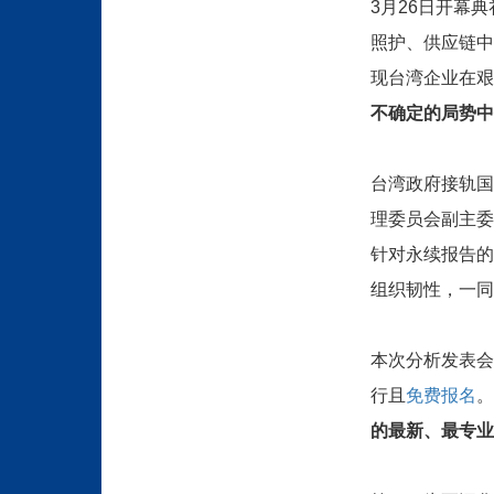
日开幕典
3
月26
照护、供应链中
现台湾企业在艰
不确定的局势中
台湾政府接轨国
理委员会副主委
针对永续报告的
组织韧性，一同
本次分析发表会
行且
免费报名
。
的最新、最专业