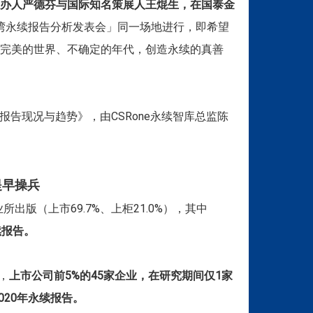
办人严德芬与国际知名策展人王焜生，在国泰金
湾永续报告分析发表会」同一场地进行，即希望
完美的世界、不确定的年代，创造永续的真善
报告现况与趋势》，由CSRone永续智库总监陈
提早操兵
出版（上市69.7%、上柜21.0%），其中
续报告。
，
上市公司前5%的45家企业，在研究期间仅1家
020年永续报告。