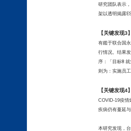
研究团队表示，
架以透明揭露E
【关键发现3】
有鑑于联合国永
行情况。结果发现
序：「目标8 
则为：实施员工
【关键发现4】
COVID-19
疫情
疾病仍有蔓延与
本研究发现，台湾