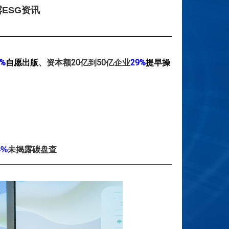
资讯
ESG
6%
自愿出版
、资本额20亿到50亿企业
29%
提早操
未揭露碳盘查
4%