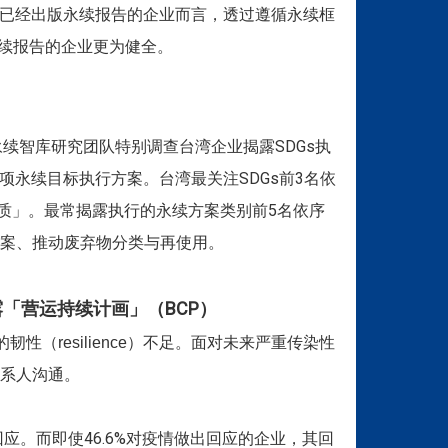
对已经出版永续报告的企业而言，透过遵循永续框
永续报告的企业更为健全。
永续智库研究团队特别调查台湾企业揭露SDGs执
134项永续目标执行方案。台湾最关注SDGs前3名依
品质」。最常揭露执行的永续方案类别前5名依序
案、推动废弃物分类与再使用。
揭露「营运持续计画」（BCP）
）不足。面对未来严重传染性
resilience
系人沟通。
回应。而即使46.6%对疫情做出回应的企业，其回