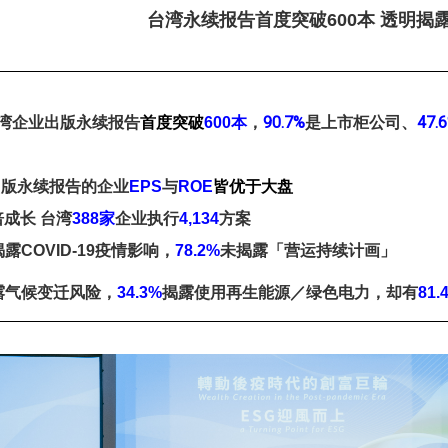
台湾永续报告首度突破600本 透明揭露
本
，
90.7%
是上市柜公司、
47.
湾企业出版永续报告
首度突破
600
皆优于大盘
出版永续报告的企业
EPS
与
ROE
方案
倍成长 台湾
388家
企业执行
4,134
未揭露「营运持续计画」
露COVID-19疫情影响，
78.2%
露气候变迁风险，
34.3%
揭露使用再生能源／绿色电力，却有
81.