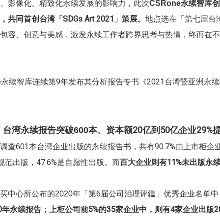
永续智库创
、影像化、精致化永续发展的影响力，此次
CSRone
共同首创台湾「SDGs Art 2021」策展。
地点选在「第七届台
之包容、创意与美感，激发永续工作者跨界思考与热情，终而在不
永续智库连续第9年发布其分析报告专书《2021台湾暨亚洲永续
e
本、资本额20亿到50亿企业29%
】台湾永续报告突破600
本台湾企业出版的永续报告书，共有90.7%由上市柜企业所
调查601
制规范出版，47.6%是自愿性出版。而
百大企业则有11%未出版永
年「第6届公司治理评鑑」优秀企业名单中
买中心所公布的2020
20年永续报告；上柜公司前5%的35家企业中，则有4家企业出版2