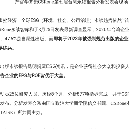
产官学齐聚CSRone第七届台湾永续报告分析发表会现
重挫经济，全球ESG（环境、社会、公司治理）永续趋势依然当
，2020年台湾企
SRone永续智库和于3月26日发表最新调查显示
、47.6%是自愿性出版。而
即将于2023年被强制规范出版的企
提早练兵
。
资讯，是企业获得社会大众和投资
出版永续报告透明揭露ESG
告企业的EPS与ROE皆优于大盘。
位研究人员、历经8个月、分析877项指标完成，并于CS
动员25
发布。
分析发表会系由国立政治大学商学院信义书院、CSRon
TAISE）所共同主办。