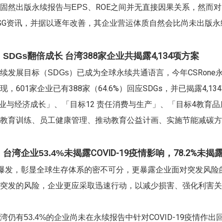
、ROE之间并无直接因果关系，然而
固然出版永续报告与EPS
SG资讯，并据以逐年改善，其企业营运体质自然会比尚未出版
翻倍成长 台湾388家企业共揭露4,134项方案
SDGs
）已成为全球永续共通语言，今年CSRone
续发展目标（SDGs
，601家企业已有388家（64.6%）回应SDGs，并已揭露4,
就业与经济成长」、「目标12 责任消费与生产」、「目标4教育
教育训练、员工健康管理、推动教育公益计画、实施节能减碳方
未揭露COVID-19疫情影响，78.2%未
台湾企业53.4%
爆发，彰显全球生存体系的密不可分，更暴露企业面对突发风险的韧性（
突发的风险，企业更应采取迅速行动，以减少损害、强化利害关
的企业尚未在永续报告中针对COVID-19疫情作出
仍有53.4%