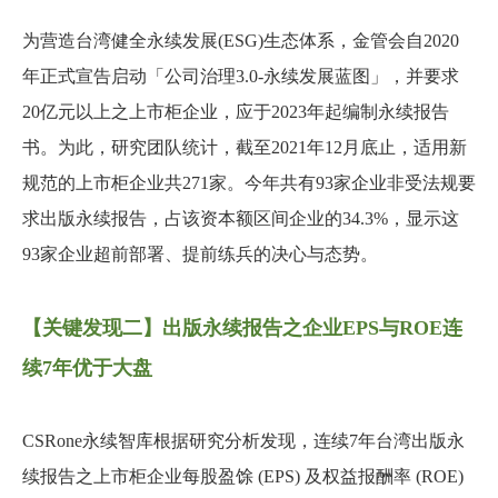
为营造台湾健全永续发展(ESG)生态体系，金管会自2020
年正式宣告启动「公司治理3.0-永续发展蓝图」，并要求
20亿元以上之上市柜企业，应于2023年起编制永续报告
书。为此，研究团队统计，截至2021年12月底止，适用新
规范的上市柜企业共271家。今年共有93家企业非受法规要
求出版永续报告，占该资本额区间企业的34.3%，显示这
93家企业超前部署、提前练兵的决心与态势。
【关键发现二】出版永续报告之企业EPS与ROE连
续7年优于大盘
CSRone永续智库根据研究分析发现，连续7年台湾出版永
续报告之上市柜企业每股盈馀 (EPS) 及权益报酬率 (ROE)