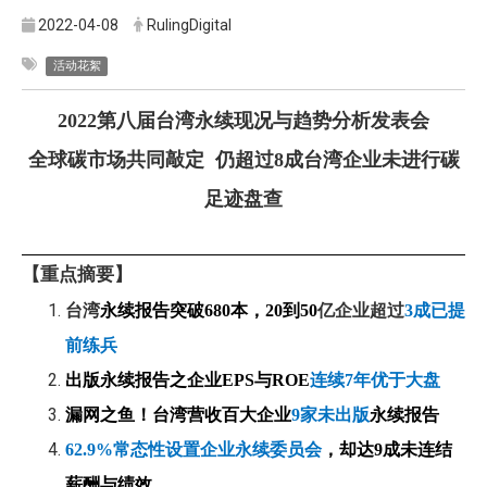
2022-04-08
RulingDigital
活动花絮
2022第八届台湾永续现况与趋势分析发表会
全球碳市场共同敲定 仍超过8成台湾企业未进行碳
足迹盘查
【重点摘要】
台湾
永续报告突破680
本，20到50
亿企业超过
3
成已提
前练兵
出版永续报告之企业EPS与ROE
连续7年优于大盘
漏网之鱼！台湾营收百大企业
9
家未出版
永续报告
62.9%
常态性设置企业永续委员会
，却达9成未连结
薪酬与绩效