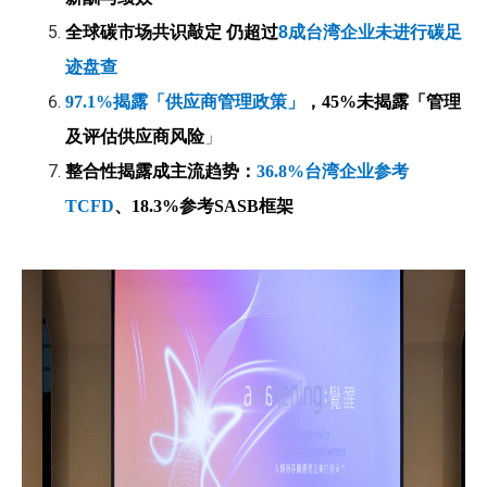
全球碳市场共识敲定 仍超过
8
成台湾企业未进行碳足
迹盘查
97.1%
揭露「供应商管理政策」
，45%未揭露「管理
及评估供应商风险
」
整合性揭露成主流趋势：
36.8%
台湾企业参考
TCFD
、18.3%参考SASB框架