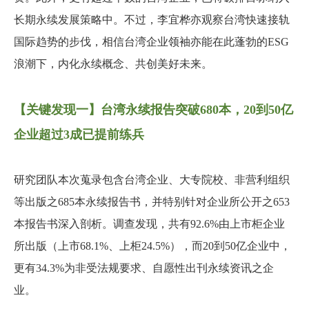
长期永续发展策略中。不过，李宜桦亦观察台湾快速接轨
国际趋势的步伐，相信台湾企业领袖亦能在此蓬勃的ESG
浪潮下，内化永续概念、共创美好未来。
【关键发现一】台湾永续报告突破680本，20到50亿
企业超过3成已提前练兵
研究团队本次蒐录包含台湾企业、大专院校、非营利组织
等出版之685本永续报告书，并特别针对企业所公开之653
本报告书深入剖析。调查发现，共有92.6%由上市柜企业
所出版（上市68.1%、上柜24.5%），而20到50亿企业中，
更有34.3%为非受法规要求、自愿性出刊永续资讯之企
业。