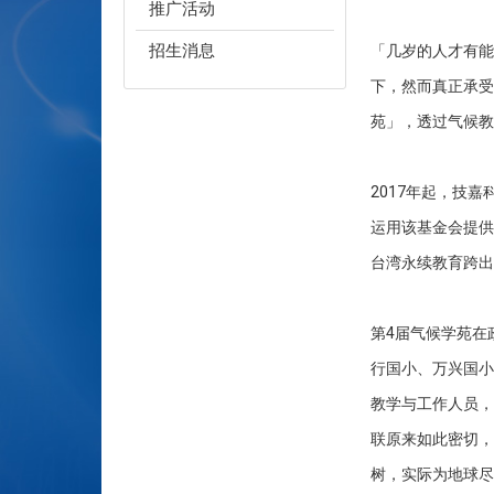
推广活动
招生消息
「几岁的人才有能
下，然而真正承受
苑」，透过气候教
2017年起，技嘉
运用该基金会提供
台湾永续教育跨出
第4届气候学苑在
行国小、万兴国小
教学与工作人员，
联原来如此密切，
树，实际为地球尽