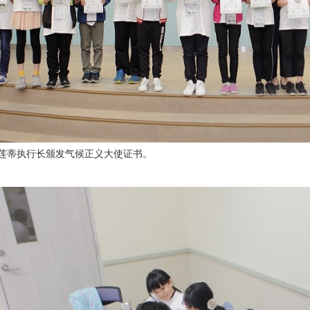
别莲蒂执行长颁发气候正义大使证书。