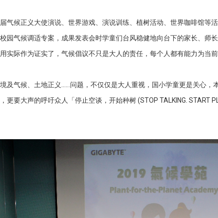
届气候正义大使演说、世界游戏、演说训练、植树活动、世界咖啡馆等活
校园气候调适专案，成果发表会时学童们台风稳健地向台下的家长、师长
用实际作为证实了，气候倡议不只是大人的责任，每个人都有能力为当前
境及气候、土地正义……问题，不仅仅是大人重视，国小学童更是关心，本次
更要大声的呼吁众人「停止空谈，开始种树 (STOP TALKING. START