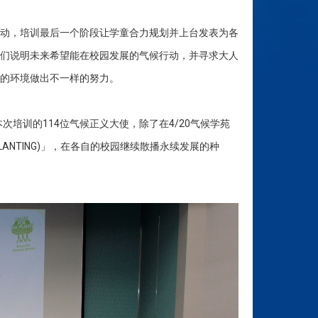
动，培训最后一个阶段让学童合力规划并上台发表为各
们说明未来希望能在校园发展的气候行动，并寻求大人
的环境做出不一样的努力。
培训的114位气候正义大使，除了在4/20气候学苑
 PLANTING)」，在各自的校园继续散播永续发展的种