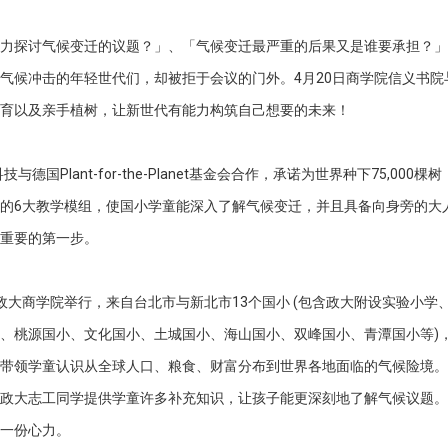
力探讨气候变迁的议题？」、「气候变迁最严重的后果又是谁要承担？」
气候冲击的年轻世代们，却被拒于会议的门外。4月20日商学院信义书院
育以及亲手植树，让新世代有能力构筑自己想要的未来！
科技与德国Plant-for-the-Planet基金会合作，承诺为世界种下75
的6大教学模组，使国小学童能深入了解气候变迁，并且具备向身旁的大
重要的第一步。
政大商学院举行，来自台北市与新北市13个国小 (包含政大附设实验小
、桃源国小、文化国小、土城国小、海山国小、双峰国小、青潭国小等)，
带领学童认识从全球人口、粮食、财富分布到世界各地面临的气候险境。
政大志工同学提供学童许多补充知识，让孩子能更深刻地了解气候议题。
一份心力。