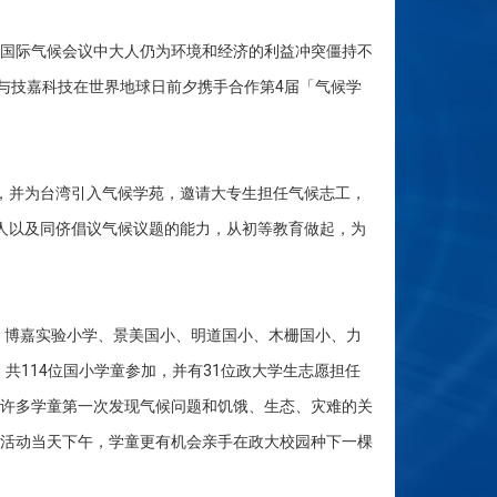
国际气候会议中大人仍为环境和经济的利益冲突僵持不
与技嘉科技在世界地球日前夕携手合作第4届「气候学
,000棵树，并为台湾引入气候学苑，邀请大专生担任气候志工，
人以及同侪倡议气候议题的能力，从初等教育做起，为
学、博嘉实验小学、景美国小、明道国小、木栅国小、力
共114位国小学童参加，并有31位政大学生志愿担任
许多学童第一次发现气候问题和饥饿、生态、灾难的关
活动当天下午，学童更有机会亲手在政大校园种下一棵