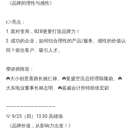
《品牌的理性与感性》
👉亮点：
1. 面对变局，B2B更要打造品牌力！
2. 成功的企业，如何结合理性的产品/服务、感性的价值认
同？留住客户、吸引人才。
🥸讲师阵容：
☘️大小创意斋酋长姚仁禄、☘️复盛空压总经理陈隆勋、☘️
大东电业董事长林志明、☘️嘉威会计所特助张宏尉
——————————————
💡 9/25（四）13:30 高雄场
《品牌价值，从影响力出发！》