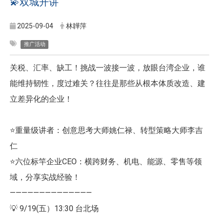
💫双城开讲
2025-09-04
林韡萍
推广活动
关税、汇率、缺工！挑战一波接一波，放眼台湾企业，谁
能维持韧性，度过难关？往往是那些从根本体质改造、建
立差异化的企业！
⭐️重量级讲者：创意思考大师姚仁禄、转型策略大师李吉
仁
⭐️六位标竿企业CEO：横跨财务、机电、能源、零售等领
域，分享实战经验！
——————————————
💡 9/19(五）13:30 台北场