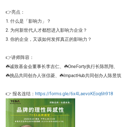
👉亮点：
1. 什么是「影响力」？
2. 为何新世代人才都想进入影响力企业？
3. 你的企业，又该如何发挥真正的影响力？
👉讲师阵容：
☘️诚致基金会董事长李吉仁、☘️OneForty执行长陈凯翔、
☘️挑品共同创办人张倞菱、☘️ImpactHub共同创办人陈昱筑
👉 报名连结：
https://forms.gle/6x4LaevoKEoq6h918