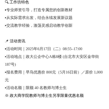
🔍
工作坊特色
▪️
专业师资引导，打造专属您的创新教材
▪️
从实际需求出发，结合永续发展新议题
▪️
交流教学经验，激荡灵感启动教学创新
📌
活动资讯
▪️
活动时间｜2025年6月17日（二）08:55–17:00
▪️
活动地点｜政大公企中心A栋8楼 (台北市大安区金华街
187号)
▪️
报名费用｜早鸟优惠价 800元（5月16日前）／原价 1,000
元
▪️
活动名额｜限额 40 名教师与博士生
※ 政大商学院教师与博士生另享限量优惠名额