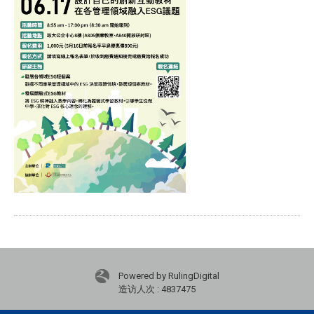
Powered by RulingDigital
造访人次 : 4837475