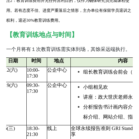
注2：教育训练费用并无任何营利目的，仅作为确保研究员完成课程使
用。若有态度不佳、进度严重落后之情形，主办单位有保留学员退训之
权利，退还30%教育训练费用。
【教育训练地点与时间】
一个月将有１次教育训练需实体到场，其馀采远端执行。
日期 
时间 
地点
内容 
8/12(六) 
10:00-
公企中心
组长教育训练会前会（组
17:30 
8/19(六) 
09:30-
公企中心
小组相见欢 
17:30 
讲座：政大世庆老师永续
分析报告书计画内容介绍
标介绍、网站介绍、指标
9/6(三) 
18:30-
线上
全球永续报告准则 GRI Stand
21:30 
享 