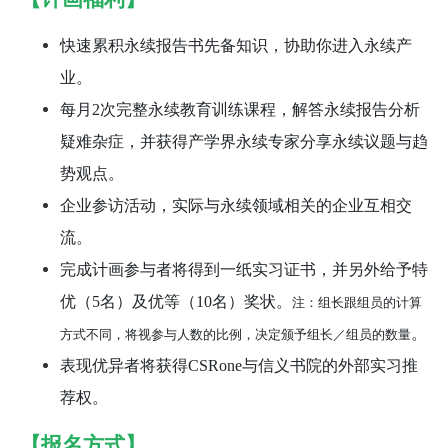
快速累积永续报告书先备知识，协助你进入永续产
业。
每月2次完整永续教育训练课程，解答永续报告分析
疑难杂症，并获得产学界永续专家分享永续议题与趋
势观点。
企业参访活动，实际与永续领域相关的企业互相交
流。
完成计画参与者将得到一纸实习证书，并另外给予特
优（5名）及优等（10名）奖状。
注：组长跟组员的计算
。
方式不同，将视参与人数的比例，决定颁予组长／组员的数量
表现优异者将获得CSRone与信义书院的外部实习推
荐权。
【报名方式】