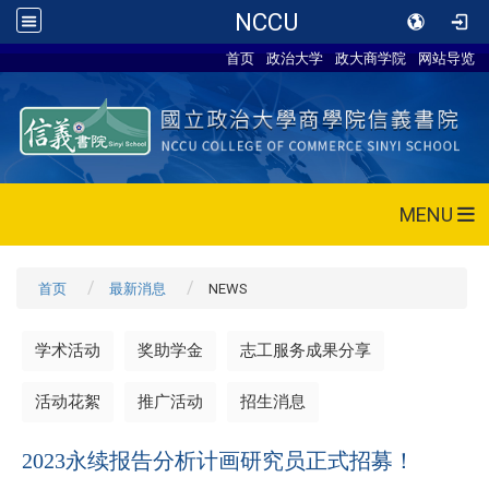
NCCU
首页
政治大学
政大商学院
网站导览
MENU
首页
最新消息
NEWS
学术活动
奖助学金
志工服务成果分享
活动花絮
推广活动
招生消息
2023永续报告分析计画研究员正式招募！