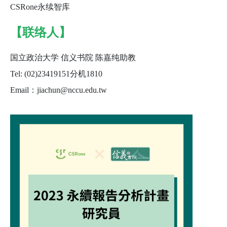
CSRone永续智库
【联络人】
国立政治大学 信义书院 陈嘉纯助教
Tel: (02)23419151分机1810
Email：jiachun@nccu.edu.tw