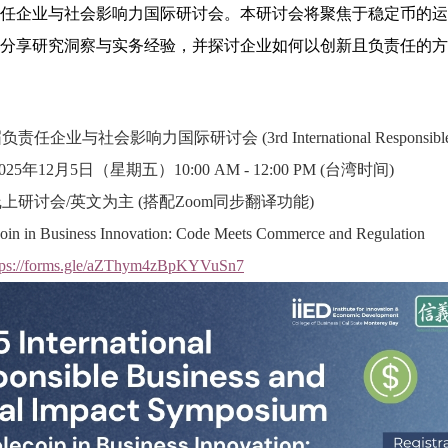
任企业与社会影响力国际研讨会。本研讨会将聚焦于稳定币的运
分享研究洞察与实务经验，并探讨企业如何以创新且负责任的方
三届负责任企业与社会影响力国际研讨会
(3rd International Responsib
025
年
12
月
5
日（星期五）
10:00 AM - 12:00 PM (
台湾时间
)
线上研讨会
/
英文为主
(
搭配
Zoom
同步翻译功能
)
oin in Business Innovation: Code Meets Commerce and Regulation
tps://forms.gle/aZThym4zBpKYVuSn7