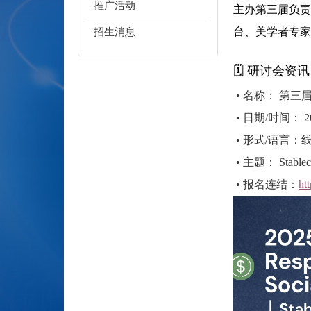
推广活动
主办第三届负责
台、美学者专家
招生消息
🗓️
研讨会资讯
• 名称： 第
• 日期
/
时间：
2
• 形式
/
语言：
• 主题：
Stablec
• 报名连结：
ht