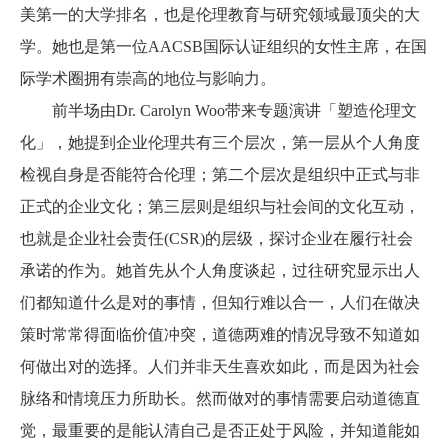
美第一的大学排名，也是伦理教育与研究领域最顶尖的大
学。她也是第一位AACSB国际认证组织的女性主席，在国
际学术圈拥有崇高的地位与影响力。
前半场由Dr. Carolyn Woo带来专题演讲「塑造伦理文
化」，她提到企业伦理共有三个层次，第一层从个人角度
检视自身是否能符合伦理；第二个层次是组织中正式与非
正式的企业文化；第三层则是组织与社会间的文化互动，
也就是企业社会责任(CSR)
的层级，探讨企业在履行社会
承诺的作为。她首先从个人角度谈起，过往研究显示出人
们都知道什么是对的事情，但知行难以合一，人们在做决
策时常常得面临价值冲突，道德两难的情况
导致不知道如
何做出对的选择。人们并非天生喜欢如此，而是因为社会
脉络和情境压力所助长。
然而做对的事情需要启动道德直
觉，最重要的是能认清自己是否正处于风险，并知道能如