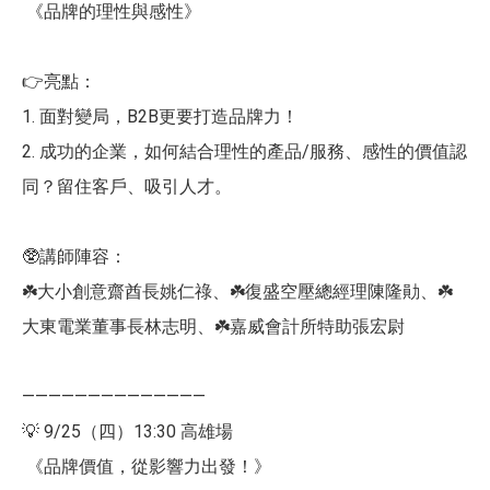
《品牌的理性與感性》
👉亮點：
1. 面對變局，B2B更要打造品牌力！
2. 成功的企業，如何結合理性的產品/服務、感性的價值認
同？留住客戶、吸引人才。
🥸講師陣容：
☘️大小創意齋酋長姚仁祿、☘️復盛空壓總經理陳隆勛、☘️
大東電業董事長林志明、☘️嘉威會計所特助張宏尉
——————————————
💡 9/25（四）13:30 高雄場
《品牌價值，從影響力出發！》