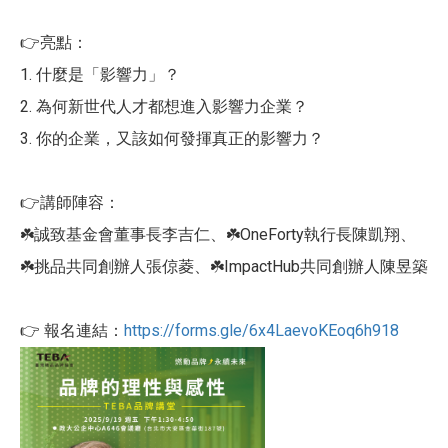
👉亮點：
1. 什麼是「影響力」？
2. 為何新世代人才都想進入影響力企業？
3. 你的企業，又該如何發揮真正的影響力？
👉講師陣容：
☘️誠致基金會董事長李吉仁、☘️OneForty執行長陳凱翔、
☘️挑品共同創辦人張倞菱、☘️ImpactHub共同創辦人陳昱築
👉 報名連結：
https://forms.gle/6x4LaevoKEoq6h918