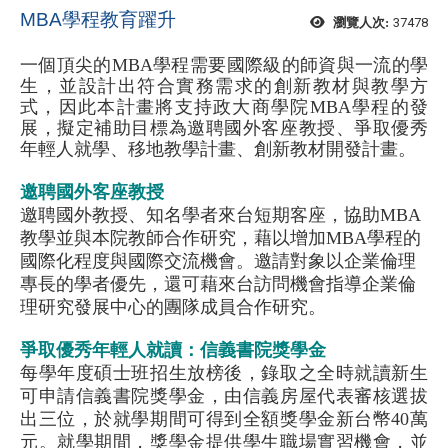
MBA學程教育躍升
37478
瀏覽人次:
一個頂尖的MBA學程需要國際級的師資與一流的學
生，並設計出符合實務需求的創新教材與教學方
式，因此本計畫將支持政大商學院MBA學程的發
展，擬定補助目標為邀聘國外客座教授、爭取優秀
年輕人就學、移地教學計畫、創新教材開發計畫。
邀聘國外客座教授
邀聘國外教授、知名學者來台短期客座，協助MBA
教學並與本院教師合作研究，藉以增加MBA學程的
國際化程度與國際交流機會。邀請對象以企業倫理
專長的學者優先，還可藉來台訪問機會指導企業倫
理研究發展中心的團隊成員合作研究。
爭取優秀年輕人就讀：信義書院獎學金
每學年度碩士班招生放榜後，錄取之全時就讀新生
可申請信義書院獎學金，由信義房屋代表審核選拔
出三位，於就學期間可得到全額獎學金新台幣40萬
元。就學期間，獎學金提供學生職場實習機會，並