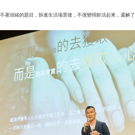
不著頭緒的題目，拆進生活場景後，不僅變得鮮活起來，還解了