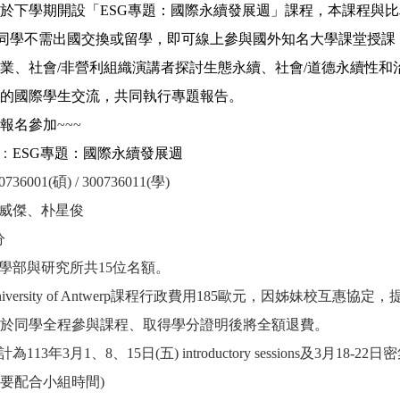
於下學期開設「
ESG
專題：國際永續發展週」課程，本課程與比
同學不需出國交換或留學，即可線上參與國外知名大學課堂授課
業、社會
/
非營利組織演講者探討生態永續、社會
/
道德永續性和
的國際學生交流，共同執行專題報告。
報名參加
~~~
：
ESG
專題：國際永續發展週
6001(碩) / 300736011(學)
蘇威傑、朴星俊
分
大學部與研究所共15位名額。
iversity of Antwerp課程行政費用185歐元，因姊妹校互
於同學全程參與課程、取得學分證明後將全額退費。
113年3月1、8、15日(五) introductory sessions及3
要配合小組時間)