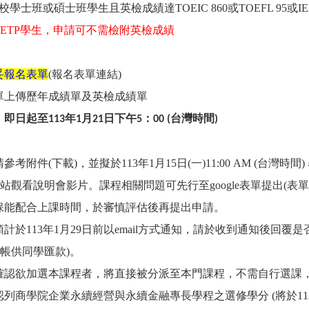
學士班或碩士班學生且英檢成績達TOEIC 860或TOEFL 95或IE
ETP
學生，申請可不需檢附英檢成績
妥報名表單
(
報名表單連結
)
表單上傳歷年成績單及英檢成績單
：
即日起至
113
年1
月21
日下午5
：00 (
台灣時間)
請參考附件(
下載
)，並擬於113年1月15日(一)11:00 AM (台灣時
站
觀看說明會影片。課程相關問題可先行至google表單提出(
表單
確保能配合上課時間，於審慎評估後再提出申請。
預計於113年1月29日前以email方式通知，請於收到通知後回
帳供同學匯款)。
並確認欲加選本課程者，將直接被分派至本門課程，不需自行選課
可認列商學院企業永續經營與永續金融專長學程之選修學分 (將於11