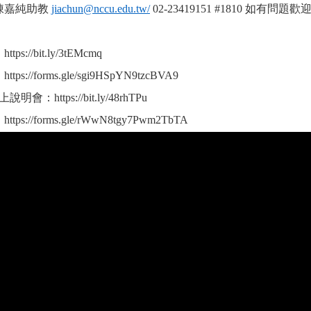
：陳嘉純助教
jiachun@nccu.edu.tw/
02-23419151 #1810 如有
：
https://bit.ly/3tEMcmq
：
https://forms.gle/sgi9HSpYN9tzcBVA9
日線上說明會：
https://bit.ly/48rhTPu
：
https://forms.gle/rWwN8tgy7Pwm2TbTA