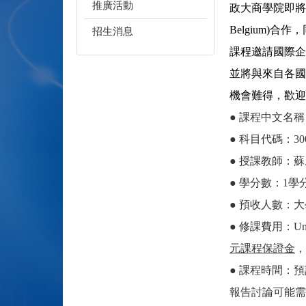
推廣活動
政大商學院即將
Belgium)
合作，
招生消息
課程邀請國際企
並將與來自各國
機會難得，歡迎
● 課程中文名稱
● 科目代碼：30073
● 授課教師：
● 學分數：1學
● 預收人數：
● 修課費用：Un
元課程保證金
，
● 課程時間：預計為
報告討論可能需