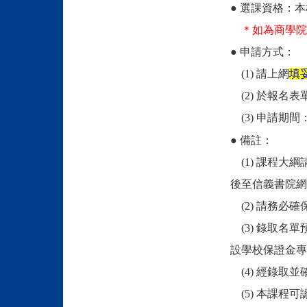
● 選課資格：本校
＊如為商學院
● 申請方式：
(1) 請上網
填
(2) 於報名
(3) 申請期間
● 備註：
(1) 課程大綱
後至
信義書院網
(2) 請務必
(3) 錄取名單
設學校保證金專
(4) 經錄取
(5) 本課程