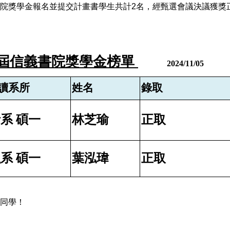
院獎學金報名並提交計畫書學生共計2名，經甄選會議決議獲獎
屆信義書院獎學金榜單
2024/11/05
讀系所
姓名
錄取
系 碩一
林芝瑜
正取
系 碩一
葉泓瑋
正取
同學！