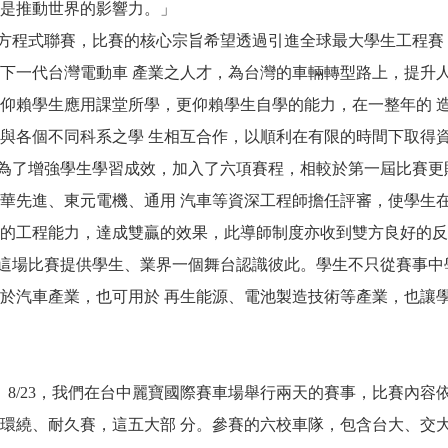
是推動世界的影響力。」
聯賽，比賽的核心宗旨希望透過引進全球最大學生工程賽 事 FSAE(F
下一代台灣電動車 產業之人才，為台灣的車輛轉型路上，提升
仰賴學生應用課堂所學，更仰賴學生自學的能力，在一整年的 
與各個不同科系之學 生相互合作，以順利在有限的時間下取得
增強學生學習成效，加入了六項賽程，相較於第一屆比賽更貼 
華先進、東元電機、通用 汽車等資深工程師擔任評審，使學生
的工程能力，達成雙贏的效果，此導師制度亦收到雙方良好的反
場比賽提供學生、業界一個舞台認識彼此。學生不只從賽事中學
於汽車產業，也可用於 再生能源、電池製造技術等產業，也讓
22、8/23，我們在台中麗寶國際賽車場舉行兩天的賽事，比賽內
環繞、耐久賽，這五大部 分。參賽的六校車隊，包含台大、交