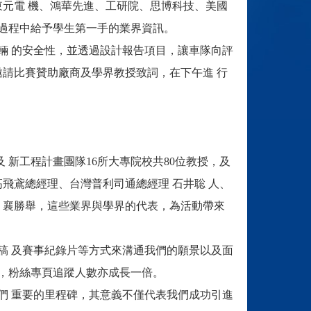
東元電 機、鴻華先進、工研院、思博科技、美國
流過程中給予學生第一手的業界資訊。
 的安全性，並透過設計報告項目，讓車隊向評
邀請比賽贊助廠商及學界教授致詞，在下午進 行
及 新工程計畫團隊16所大專院校共80位教授，及
高飛鳶總經理、台灣普利司通總經理 石井聡 人、
共 襄勝舉，這些業界與學界的代表，為活動帶來
 及賽事紀錄片等方式來溝通我們的願景以及面
一倍，粉絲專頁追蹤人數亦成長一倍。
 重要的里程碑，其意義不僅代表我們成功引進