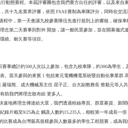
進行動態賽程。本屆評審團包含我們賽方出任的評審，以及來自
，共十九名業界評審，依照 FSAE賽制為車隊評分，同時在交
程中，第一天會讓九校參賽隊伍先進行規則上的審核，確保車輛
理念第二天賽事則對外 開放，讓一般民眾參加，並在開幕儀式
環繞、耐久賽等項目。
日賽事總計約500人次以上參加，包含九校車隊，約300為學生，
代表。當天參與的來賓 1 包括東元電機機電系統暨自動化事業群 
長 嚴瑞熊、成大機械系主任 屈子正、台大副教務長 詹魁元等人
有助我們將理念散布給 更多人。
速地將理念傳達給大眾，我們透過粉絲專頁、群眾募資、新聞稿
紀錄片截至9/25為止 觸及人數約15,235人，相較第一年成長
比賽成為台灣最高規模參與人數最多的學生工程競賽，成為我們