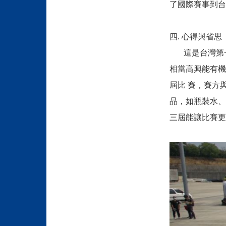
了國際賽事到台
四. 心得與省思
這是台灣第一場
相當高興能有機
屆比 賽，賽方
品，如瓶裝水、
三屆能讓比賽更