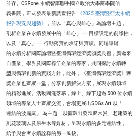
並存。CSRone 永續智庫聯手國立政治大學商學院信
義書院，正式發表最新調查報告
《2025 臺灣暨亞太永續
報告現況與趨勢》
，並以「真心與雄心」為論壇主題，
剖析企業在永續發展中的「雄心」——目標設定的前瞻性，
以及「真心」——行動落實的承諾與實績。同場舉辦
的永續分析國際論壇暨臺灣循環經濟獎頒獎典禮，廣邀來
自產業、學界及國際標竿企業的專家，共同探討永續轉
型與循環創新的實踐方針，此外，《臺灣循環經濟獎》獲
獎企業也齊聚一堂，分享創新解決方案，展現永續領域
的精彩進展。活動圓滿落幕，線上、線下超過 500 位永續
領域的專業人士齊聚交流，會場更展出SDGs Art 以「
連結的波麗露」 為主題，以循環出發匯聚木炭、老建築的
刻花玻璃以及原生木等媒材，呈現永續的多元連結性，
給予與會者永續詮釋的另一風貌。