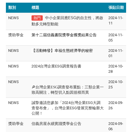
類別
標題
張貼日期
NEWS
中小企業回應ESG的自主性，將啟
2024-11-
熱門
11
動多元轉型動能
獎助學金
第十二屆信義書院獎學金獲獎結果公告
2024-11-
05
NEWS
【活動轉發】幸福生態經濟學的秘密
2024-11-
01
NEWS
2024台灣企業ESG調查報告書
2024-10-
28
NEWS
2024-10-
🔎台灣企業ESG調查發布重點：三類企業一
25
致高關注，轉型切入點因規模而異
NEWS
誠摯邀請您參加「2024台灣企業ESG大調
2024-09-
查發布會」，台灣企業ESG發展完整輪廓大
26
公開！
獎助學金
信義房屋永續實踐獎學金公告
2024-09-
06