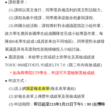
● 課程要求：
(1) 課程以英文進行，同學需具備流利的英文對話能力。
(2) 課程為集中授課，同學應承諾能全程參與課程。
(3) 跨國分組活動：課程將針對永續議題指定小組作業，
政大學生應與各國學生組成團隊並完成小組專題作業，每
隊由
6
名學生組成
(
成員皆來自不同地區
)
，同學需對永續發
展議題具有高度熱忱並能積極投入小組討論。
● 選課資格：本校學士班或碩士班學生且英檢成績達
TOEIC 860或TOEFL 95或IELTS 7.0（限二年內有效成績）
＊如為商學院
ETP
學生，申請可不需檢附英檢成績
● 申請方式：
(1) 請上網
填妥報名表單
(
報名表單連結
)
(2) 於報名表單上傳歷年成績單及英檢成績單
(3) 申請期間：
即日起至
113
年1
月21
日下午5
：00 (
台灣時