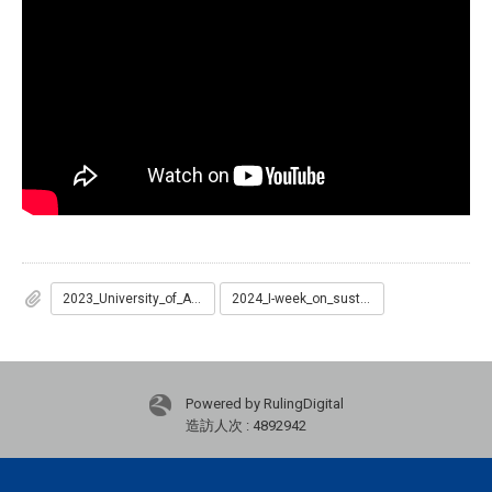
2023_University_of_Antwerp_InternationalWeek_Presenters_and_Abstracts.pdf
2024_I-week_on_sustainability_by_University_of_Antwerp-_Syllabus_-_Handout_for_international_students__Chengchi_.pdf
Powered by RulingDigital
造訪人次 : 4892942