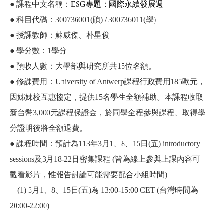
● 課程中文名稱：
ESG
專題：國際永續發展週
● 科目代碼：300736001(碩) / 300736011(學)
● 授課教師：蘇威傑、朴星俊
● 學分數：1學分
● 預收人數：大學部與研究所共15位名額。
● 修課費用：University of Antwerp課程行政費用185歐元，
因姊妹校互惠協定，提供15名學生全額補助。本課程收取
新台幣3,000
元課程保證金
，於同學全程參與課程、取得學
分證明後將全額退費。
● 課程時間：預計為113年3月1、8、15日(五) introductory
sessions及3月18-22日密集課程 (皆為線上參與上課內容可
觀看影片，惟報告討論可能需要配合小組時間)
(1) 3月1、8、15日(五)為 13:00-15:00 CET (台灣時間為
20:00-22:00)