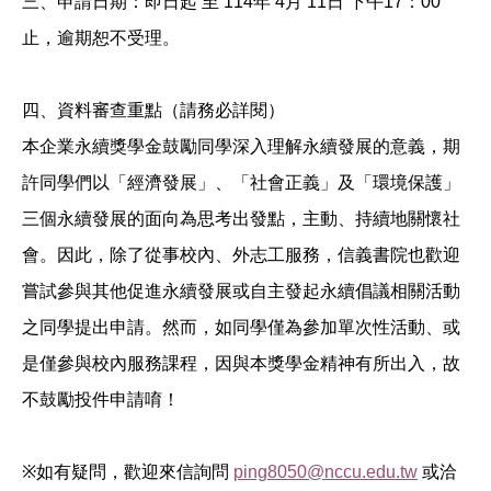
三、申請日期：即日起 至 114年 4月 11日 下午17：00
止，逾期恕不受理。
四、資料審查重點（請務必詳閱）
本企業永續獎學金鼓勵同學深入理解永續發展的意義，期
許同學們以「經濟發展」、「社會正義」及「環境保護」
三個永續發展的面向為思考出發點，主動、持續地關懷社
會。因此，除了從事校內、外志工服務，信義書院也歡迎
嘗試參與其他促進永續發展或自主發起永續倡議相關活動
之同學提出申請。然而，如同學僅為參加單次性活動、或
是僅參與校內服務課程，因與本獎學金精神有所出入，故
不鼓勵投件申請唷！
※
如有疑問，歡迎來信詢問
ping8050@nccu.edu.tw
或洽