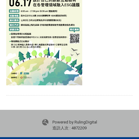
Powered by RulingDigital
造訪人次 : 4872209