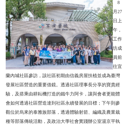
8
月27
日上
午，
工作
坊成
員前
往宜
蘭內城社區參訪，該社區初期由信義房屋扶植並成為臺灣
發展社區營造的重要借鏡。透過社區理事長分享的寶貴經
驗，及搭乘由耕耘機打造的鐵牛力阿卡，讓與會者更能體
會如何透過社區營造達到社區永續發展的目標；下午則參
觀位於烏來的泰雅族部落，透過體驗射箭、編織及農業栽
種等部落傳統活動，及政治大學社會實踐辦公室湯京平執