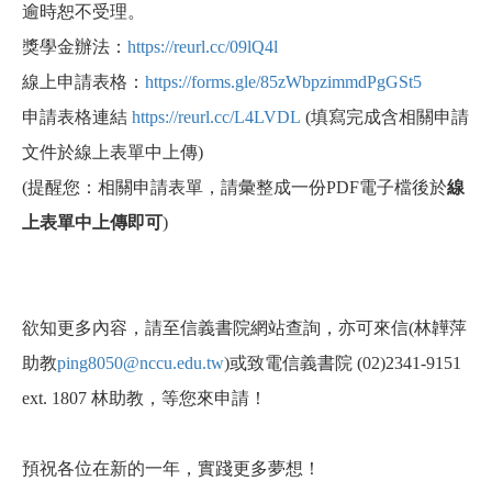
逾時恕不受理。
獎學金辦法：
https://reurl.cc/09lQ4l
線上申請表格：
https://forms.gle/85zWbpzimmdPgGSt5
申請表格連結
https://reurl.cc/L4LVDL
(填寫完成含相關申請
文件於線上表單中上傳)
(提醒您：相關申請表單，請彙整成一份PDF電子檔後於
線
上表單中上傳即可
)
欲知更多內容，請至信義書院網站查詢，亦可來信(林韡萍
助教
ping8050@nccu.edu.tw
)或致電信義書院 (02)2341-9151
ext. 1807 林助教，等您來申請！
預祝各位在新的一年，實踐更多夢想！