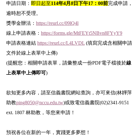
申請日期：
即日起至
114
年
4
月
8
日下午
17
：
00
前
完成申請，
逾時恕不受理。
獎學金辦法：
https://reurl.cc/09lQ4l
線上申請表格：
https://forms.gle/MtFEYt5NBvn8FYyY9
申請表格連結
https://reurl.cc/L4LVDL
(
填寫完成含相關申請
文件於線上表單中上傳)
(提醒您：相關申請表單，請彙整成一份PDF電子檔後於
線
上表單中上傳即可
)
欲知更多內容，請至信義書院網站查詢，亦可來信(林韡萍
助教
ping8050@nccu.edu.tw
)或致電信義書院
(02)2341-9151
ext. 1807
林助教，等您來申請！
預祝各位在新的一年，實踐更多夢想！