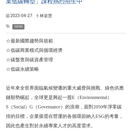
業低碳轉型」課程熱烈招生中
2023-04-27
林姿慧
NEWS
☆最新國際趨勢與規範
☆
低碳商業模式與循環經濟
☆
碳盤查與碳資產管理
☆
低碳永續策略
近年來全世界面臨氣候變遷的重大威脅與挑戰、綠色供應
鏈順勢崛起，全球更是興起一股
E
（
Environmental
）
S
（
Social
）
G
（
Governance
）的浪潮，面對
2050
年淨零碳
排的目標，企業亟需在營運的各個環節納入
ESG
的考量，
因此也產生對於永續專業人才的高度需求。