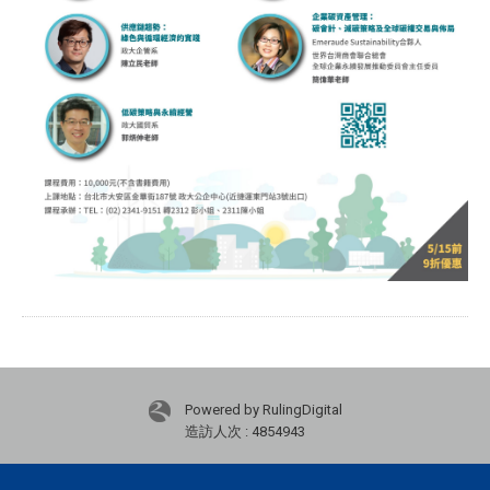
Powered by RulingDigital
造訪人次 : 4854943