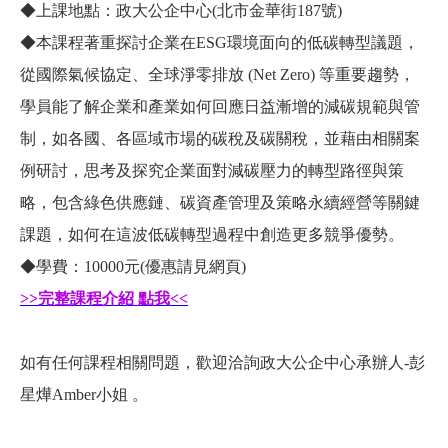
◆
上課地點：政大公企中心(北市金華街187號)
◆
本課程著重探討企業在ESG環境面向的低碳轉型議題，
從國際氣候協定、全球淨零排放 (Net Zero) 等重要趨勢，
學員能了解企業和產業如何回應日益漸增的減碳規範與管
制，如各國、各區域市場的碳稅及碳關稅，並藉由相關案
例研討，思考及探究企業面對減碳壓力的轉型路徑與策
略，包含綠色供應鏈、碳資產管理及策略永續經營等關鍵
課題，如何在這波低碳轉型過程中創造更多競爭優勢。
◆
學費：10000元(優惠請見網頁)
>>
完整課程介紹
點我<<
如有任何課程相關問題，歡迎洽詢政大公企中心承辦人-彭
星燁Amber小姐 。