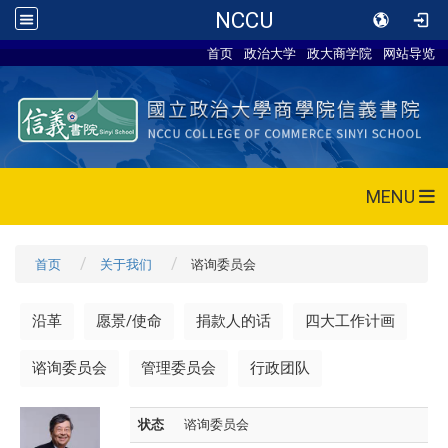
NCCU
首页
政治大学
政大商学院
网站导览
MENU
首页
关于我们
谘询委员会
沿革
愿景/使命
捐款人的话
四大工作计画
谘询委员会
管理委员会
行政团队
状态
谘询委员会