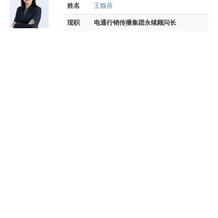
姓名
王馥蓓
现职
电通行销传播集团永续顾问长