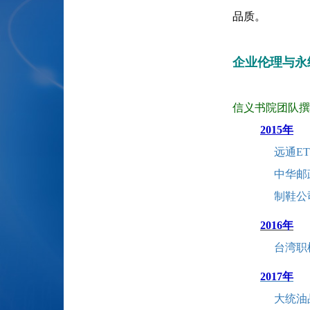
品质。
企业伦理与永
信义书院团队撰
2015年
远通E
中华邮
制鞋公
2016年
台湾职
2017年
大统油