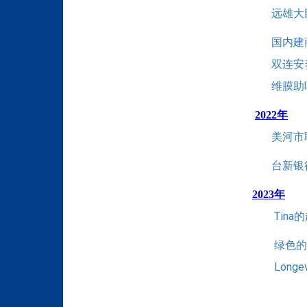
远雄大
国内建
双连安
维膜助
2022年
美河市
台新银
2023年
Tin
绿色的
Longev