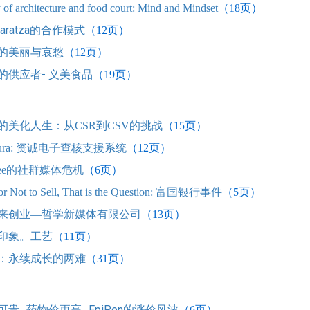
 of architecture and food court: Mind and Mindset
（18
页）
Baratza的合作模式
（12
页）
的美丽与哀愁
（12
页）
的供应者- 义美食品
（19
页）
的美化人生：从CSR到CSV的挑战
（15
页）
Aura: 资诚电子查核支援系统
（12
页）
ebee的社群媒体危机
（6
页）
 or Not to Sell, That is the Question: 富国银行事件
（5
页）
来创业―哲学新媒体有限公司
（13
页）
印象。工艺
（11
页）
：永续成长的两难
（31
页）
可贵…药物价更高…EpiPen的涨价风波
（6
页）