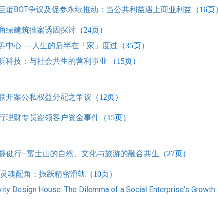
巨蛋BOT争议及促参永续推动：当公共利益遇上商业利益
（16
页
商绿建筑推案诱因探讨
（24
页）
养中心──人生的后半在「家」度过
（35
页）
听科技：与社会共生的营利事业
（15
页）
联开案公私权益分配之争议
（12
页）
行理财专员盗领客户资金事件
（15
页）
a的趣健行–富士山的自然、文化与旅游的融合共生
（27
页）
灵魂配角：振跃精密滑轨
（10
页）
ity Design House: The Dilemma of a Social Enterprise's Growth