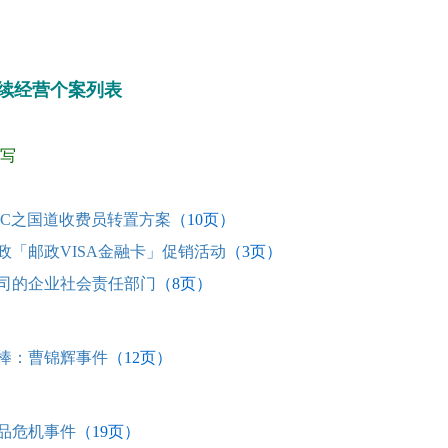
续经营个案列表
写
TC之国道收费员转置方案
（10页）
政「邮政VISA金融卡」促销活动
（3
页）
司的企业社会责任部门
（8
页）
棒：曹锦辉事件
（12
页）
品危机事件
（19
页）