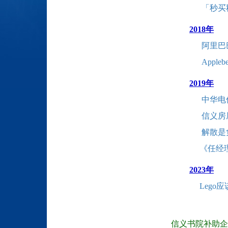
「秒买
2018年
阿里巴
Appl
2019年
中华电
信义房
解散是
《任经理
2023年
Lego应
信义书院补助企