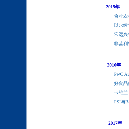
2015年
合朴农
以永续为
宏远兴
非营利
2016年
PwC 
好食品
卡维兰
PSI与
2017年