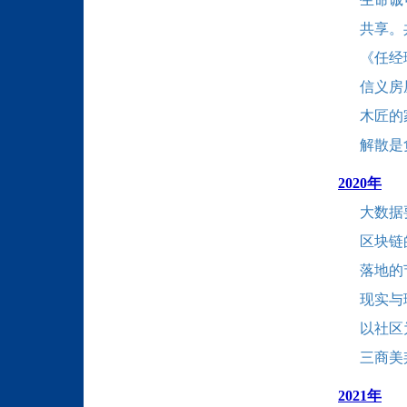
共享。共
《任经理
信义房
木匠的
解散是
2020年
大数据
区块链
落地的
现实与
以社区为
三商美
2021年