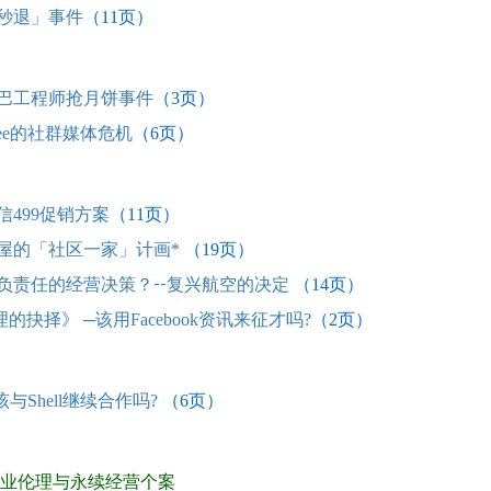
秒退」事件
（11
页）
巴工程师抢月饼事件
（3
页）
ebee的社群媒体危机
（6
页）
信499促销方案
（11
页）
屋的「社区一家」计画*
（19
页）
负责任的经营决策？--复兴航空的决定
（14
页）
的抉择》 ─该用Facebook资讯来征才吗?
（2
页）
该与Shell继续合作吗?
（6
页）
业伦理与永续经营个案