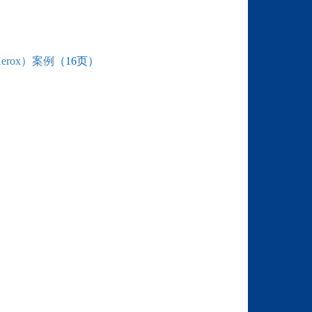
erox）案例
（16
页）