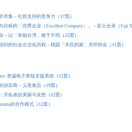
学市集－社群支持的竞争力
（17
页）
目标的「优秀企业（Excellent Company）」－富士全录（Fuji X
业－以「幸福台湾」敢于不同
（25
页）
组织的社会企业化历程－桃园「木匠的家」关怀协会
（11
页）
Aura: 资诚电子查核支援系统
（12
页）
的供应商－义美食品
（19
页）
：开拓者的美丽与哀愁
（12
页）
Baratza的合作模式
（12
页）