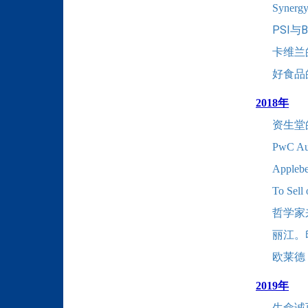
Synergy
PSI与
卡维兰
好食品
2018年
资生堂
PwC 
Appl
To Sell
哲学家
丽江。
欧莱德
2019年
生命诚