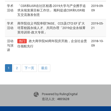
学术
「CSR和USR在社区相遇-2019大学与产业携手追
2019-09-
活动
求永续发展目标工作坊」 顺利促成CSR和USR相
09
互交流激发创意
学术
商学院信义书院串联TAISE、CCS及CTCI EF 扩大
2019-05-
活动
培育校园永续人才、共同办理「2019企业永续菁
21
英培训班-政大专班」
活动
政大商学院60周年院庆开跑，企业社会责
2018-10-
热门
与演
09
任领航先行
讲
1
2
下一页
最后
Powered by RulingDigital
造访人次 : 4835628