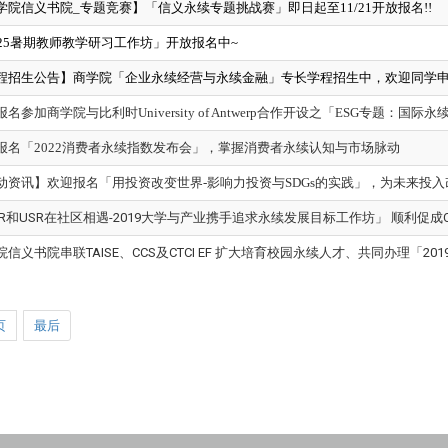
学院信义书院_专题竞赛】「信义永续专题挑战赛」即日起至11/21开放报名!!
025暑期教师教学研习工作坊」开放报名中~
程招生公告】商学院「企业永续经营与永续金融」专长学程招生中，欢迎同学申
名参加商学院与比利时University of Antwerp合作开设之「ESG专题：国
报名「2022消费者永续指数发布会」，掌握消费者永续认知与市场脉动
动资讯】欢迎报名「用投资改变世界-影响力投资与SDGs的实践」，为未来投
SR和USR在社区相遇-2019大学与产业携手追求永续发展目标工作坊」 顺利促成
院信义书院串联TAISE、CCS及CTCI EF 扩大培育校园永续人才、共同办理「2
页
最后